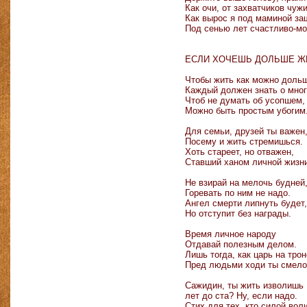
Как очи, от захватчиков чужи
Как вырос я под маминой за
Под сенью лет счастливо-м
ЕСЛИ ХОЧЕШЬ ДОЛЬШЕ 
Чтобы жить как можно доль
Каждый должен знать о мног
Чтоб не думать об усопшем,
Можно быть простым убогим
Для семьи, друзей ты важен
Посему и жить стремишься.
Хоть стареет, но отважен,
Ставший ханом личной жизн
Не взирай на мелочь будней
Горевать по ним не надо.
Ангел смерти липнуть будет,
Но отступит без награды.
Время личное народу
Отдавай полезным делом.
Лишь тогда, как царь на трон
Пред людьми ходи ты смело
Сажидин, ты жить изволишь
лет до ста? Ну, если надо.
Стих для тех, кто силой вол