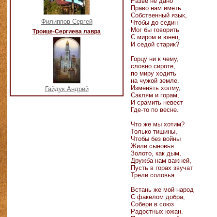
Разве не дано
Право нам иметь
Собственный язык,
Филиппов Сергей
Чтобы до седин
Мог бы говорить
Троице-Сергиева лавра
С миром и юнец,
И седой старик?
Горцу ни к чему,
словно сироте,
по миру ходить
на чужой земле.
Изменять холму,
Гайдук Андрей
Саклям и горам,
И срамить невест
Где-то по весне.
Что же мы хотим?
Только тишины,
Чтобы без войны
Жили сыновья.
Золото, как дым,
Дружба нам важней,
Пусть в горах звучат
Трели соловья.
Встань же мой народ
С факелом добра,
Собери в союз
Радостных южан.