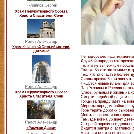
Филиппов Сергей
Храм Нерукотворного Образа
Христа Спасителя, Сочи
Ралот Александр
Храм Казанской Божьей матери,
Дагомыс
Не подорвало наш пламенны
Дружбой народов как прежде
Те, кто не вычеркнул прошлы
Только богатства земные и т
Тех, кто за счастье болеет 
Силам враждебным заснуть 
Пишутся новые планы для в
Ралот Александр
Зло Украины в Россию ножо
Храм Нерукотворного Образа
Слёзы ручьями и жизнь на ко
Христа Спасителя, Сочи
Смерти подобный нацизм не 
Горцы за правду идёт на вой
Мирным народам война не н
Горе терять дорогих сыновей
Месть справедливая горца с
Там, где война убивает детей
Ралот Александр
С горной вершины в девянос
«Рисунки Даши»
Видится завтра счастливой 
Братья и сестры встречают 