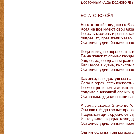
Достойным будь родного язы
БОГАТСТВО СЁЛ
Богатство сёл виднее на баз
Хотя не все имеют свой база
Но есть морковь и разныета
Увидев их, правители хазар
Остались удивлёнными наве
Вода внизу, но переносят в 
Её на женских спинах кажды
Увидев их, сердца при разго
Как молот в кузне, пульсом 
Остались удивлёнными наве
Как звёзды недоступные на 
Село в горах, есть крепость 
Но женщин в нём и летом, и
Увидите с вязанкой свежих д
Оставшись удивлёнными нав
А села в скалах ближе до А
Они как гнёзда горные орлов
Надёжный щит, оружие от ст
И кто увидел гордых молодц
Остались удивлёнными наве
Одним селенья горные жела