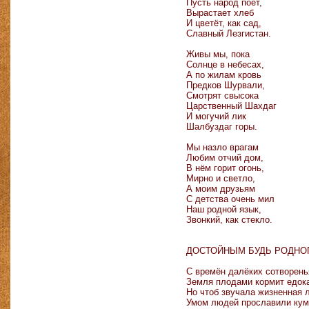
Пусть народ поёт,
Вырастает хлеб
И цветёт, как сад,
Славный Лезгистан.
Живы мы, пока
Солнце в небесах,
А по жилам кровь
Предков Шурвали,
Смотрят свысока
Царственный Шахдаг
И могучий лик
Шалбуздаг горы.
Мы назло врагам
Любим отчий дом,
В нём горит огонь,
Мирно и светло,
А моим друзьям
С детства очень мил
Наш родной язык,
Звонкий, как стекло.
ДОСТОЙНЫМ БУДЬ РОДНО
С времён далёких сотворень
Земля плодами кормит едок
Но чтоб звучала жизненная 
Умом людей прославили кум