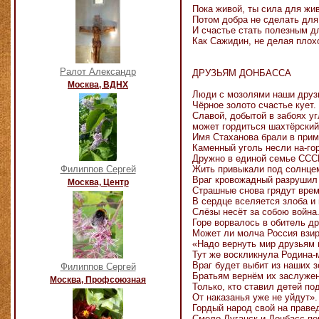
Пока живой, ты сила для жи
Потом добра не сделать для
И счастье стать полезным д
Как Сажидин, не делая плох
Ралот Александр
ДРУЗЬЯМ ДОНБАССА
Москва, ВДНХ
Люди с мозолями наши друз
Чёрное золото счастье кует.
Славой, добытой в забоях уг
может гордиться шахтёрский
Имя Стаханова брали в прим
Каменный уголь несли на-гор
Дружно в единой семье ССС
Филиппов Сергей
Жить привыкали под солнце
Враг кровожадный разрушил
Москва, Центр
Страшные снова грядут врем
В сердце вселяется злоба и 
Слёзы несёт за собою война
Горе ворвалось в обитель др
Может ли молча Россия взи
«Надо вернуть мир друзьям п
Тут же воскликнула Родина-м
Враг будет выбит из наших 
Филиппов Сергей
Братьям вернём их заслужен
Москва, Профсоюзная
Только, кто ставил детей по
От наказанья уже не уйдут».
Гордый народ свой на праве
Смело Луганск и Донбасс по