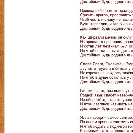
Достойным будь родного язы
Пришедший к нам от прадед
Сразить врагов, прославить 
Чтоб честь и славу не пости
Будь терпелив, и где бы в ж
Достойным будь родного язы
Как Ширвали мечом он силу
Из прошлого прославил наве
И сотни лет лезгинам был ос
Но чтоб сегодня выглядеть 
Достойным будь родного язы
Слова Яраги, Сулейман, Эм
Звучат в труде и в битвах у 
Их изреченья каждому люби
Но чтоб в душе остались у л
Достойным будь родного язы
Где жив язык, там выживут 
Родной язык спасёт наверняк
Не сбережёте, станете урод
И чтоб лезгинов называть н
Достойным будь родного язы
Язык народа – самое святое,
По венам кровь и святость о
И чтоб ходить с поднятой го
Красивым стать и привлекат