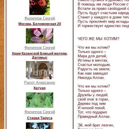
В помощь им люди России с
Встали за право свободной 
Пусть будут счастьем народ
Станет у каждого в доме теп
Филиппов Сергей
Пусть проклянёт мир исчадь
Москва, Беломорская 20
И торжествует единство люд
ЧЕГО ЖЕ МЫ ХОТИМ?
Что же мы хотим?
Филиппов Сергей
Только одного –
Храм Казанской Божьей матери,
Мира для детей,
Дагомыс
Истины в мечтах,
Счастья молодым,
Радость на земле,
Как нам завещал
Некогда Аллах.
Ралот Александр
Что же мы хотим?
Катуар
Только одного –
Дружбы у людей,
свой очаг в горах,
Дерево под ним
И ночной покой,
Филиппов Сергей
Тот, что подарил
Праведный Аллах.
Старая Таруса
Эй, мой брат лезгин,