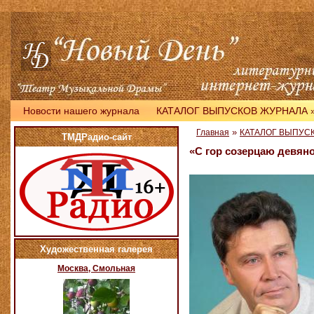
Новости нашего журнала
КАТАЛОГ ВЫПУСКОВ ЖУРНАЛА
»
Главная
КАТАЛОГ ВЫПУС
ТМДРадио-сайт
«С гор созерцаю девяно
Художественная галерея
Москва, Смольная