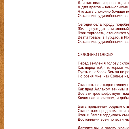
Для них село и крепость, и 
А для врагов – немыслимые 
Что жить спокойно больше н
Оставшись удивлёнными нав
Сегодня сёла городу подобн
Жильцы уходят в низменный
Чтоб торговать, становится 
Везти товары в Турцию, в Ир
Оставшись удивлёнными нав
СКЛОНЯЮ ГОЛОВУ
Перед землёй я голову скло
Как перед той, что кормит м
Пусть в небесах Земля не р
Но ровня мне, как Солнце на
Склонить не стыдно голову 
Как пред Аллахом вечным и 
Все эти трое шефствуют над
Качая нас и вечером, и днём
Быть преданным родным отц
Склоняться пред землёю и в
Чтоб и Земля гордилась сын
Достойными всей почести л
Держите выше голову, храни