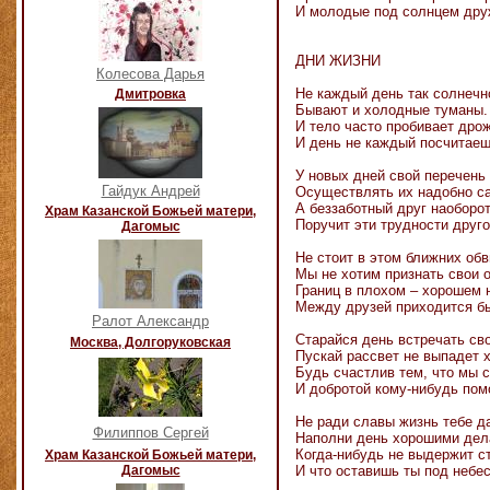
И молодые под солнцем дру
ДНИ ЖИЗНИ
Колесова Дарья
Не каждый день так солнечн
Дмитровка
Бывают и холодные туманы.
И тело часто пробивает дрож
И день не каждый посчитаеш
У новых дней свой перечень 
Гайдук Андрей
Осуществлять их надобно с
А беззаботный друг наоборот
Храм Казанской Божьей матери,
Поручит эти трудности друго
Дагомыс
Не стоит в этом ближних обв
Мы не хотим признать свои 
Границ в плохом – хорошем 
Между друзей приходится бы
Ралот Александр
Старайся день встречать св
Москва, Долгоруковская
Пускай рассвет не выпадет 
Будь счастлив тем, что мы 
И добротой кому-нибудь пом
Не ради славы жизнь тебе д
Филиппов Сергей
Наполни день хорошими дел
Когда-нибудь не выдержит с
Храм Казанской Божьей матери,
Дагомыс
И что оставишь ты под небе