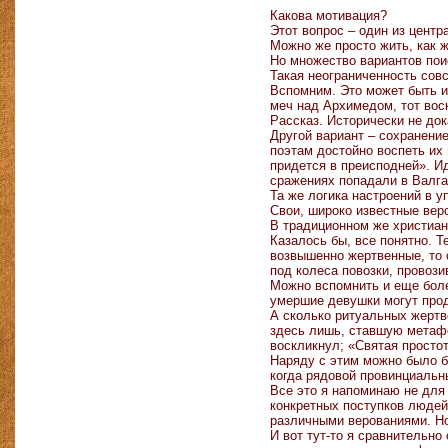
Какова мотивация?
Этот вопрос – один из центр
Можно же просто жить, как 
Но множество вариантов пои
Такая неограниченность сов
Вспомним. Это может быть и 
меч над Архимедом, тот вос
Рассказ. Исторически не док
Другой вариант – сохранение
поэтам достойно воспеть их
придется в преисподней». Ид
сражениях попадали в Валга
Та же логика настроений в 
Свои, широко известные вер
В традиционном же христиан
Казалось бы, все понятно. 
возвышенно жертвенные, то с
под колеса повозки, провоз
Можно вспомнить и еще боле
умершие девушки могут продл
А сколько ритуальных жертв
здесь лишь, ставшую метафо
воскликнул; «Святая простот
Наряду с этим можно было б
когда рядовой провинциальны
Все это я напоминаю не для
конкретных поступков людей
различными верованиями. Но
И вот тут-то я сравнительно