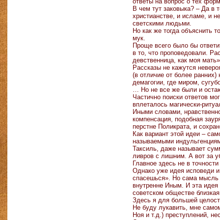
ответы на вопрос о тех форм
В чем тут заковыка? – Да в 
христианстве, и исламе, и н
светскими людьми.
Но как же тогда объяснить т
мук.
Проще всего было бы ответи
в то, что проповедовали. Ра
девственница, как моя мать»
Рассказы не кажутся неверо
(в отличие от более ранних
демагогии, где миром, сугу
… Но не все же были и оста
Частично поиски ответов мо
вплеталось магически-риту
Иными словами, нравственно 
компенсация, подобная заур
перстне Поликрата, и сохра
Как вариант этой идеи – сам
называемыми индульгенциями
Таксиль, даже называет сум
ливров с лишним. А вот за у
Главное здесь не в точност
Однако уже идея исповеди и
спасешься». Но сама мысль о
внутренне Иным. И эта идея 
советском обществе близкая 
Здесь я для большей целостн
Не буду лукавить, мне само
Ноя и т.д.) преступлений, н