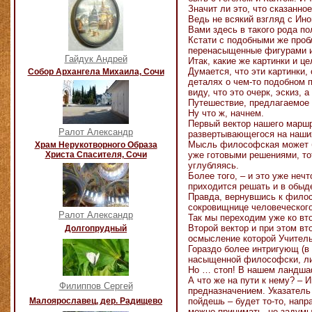
Значит ли это, что сказанно
Ведь не всякий взгляд с Ин
Вами здесь в такого рода п
Кстати с подобными же проб
перенасыщенные фигурами и д
Гайдук Андрей
Итак, какие же картинки и ц
Думается, что эти картинки
Собор Архангела Михаила, Сочи
деталях о чем-то подобном 
виду, что это очерк, эскиз,
Путешествие, предлагаемое н
Ну что ж, начнем.
Первый вектор нашего маршру
Ралот Александр
развертывающегося на наши
Мысль философская может бы
Храм Нерукотворного Образа
Христа Спасителя, Сочи
уже готовыми решениями, тот
углубляясь.
Более того, – и это уже не
приходится решать и в обыд
Правда, вернувшись к филос
сокровищнице человеческого
Ралот Александр
Так мы переходим уже ко вт
Второй вектор и при этом в
Долгопрудный
осмысление которой Учитель
Гораздо более интригующ (в
насыщенной философски, либо
Но … стоп! В нашем ландшаф
А что же на пути к нему? – 
Филиппов Сергей
предназначением. Указатель 
Малоярославец, дер. Радищево
пойдешь – будет то-то, напра
можно принимать, не задумы