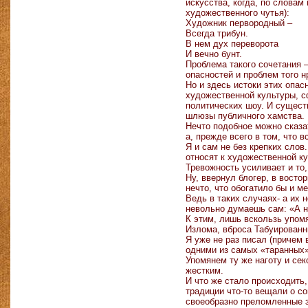
искусства, когда, по словам
художественного чутья):
Художник первородный –
Всегда трибун.
В нем дух переворота
И вечно бунт.
Проблема такого сочетания –
опасностей и проблем того н
Но и здесь истоки этих опас
художественной культуры, с
политических шоу. И существ
шлюзы публичного хамства.
Нечто подобное можно сказат
а, прежде всего в том, что 
Я и сам не без крепких слов
относят к художественной ку
Тревожность усиливает и то,
Ну, ввернул блогер, в восто
нечто, что обогатило бы и м
Ведь в таких случаях- а их
невольно думаешь сам: «А на
К этим, лишь вскользь упом
Излома, вброса Табуированн
Я уже не раз писал (причем 
одними из самых «таранных» 
Упомянем ту же наготу и се
жестким.
И что же стало происходить
традиции что-то вещали о с
своеобразно преломленные 