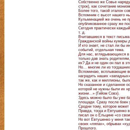
Собственно же Совье наряду
строк), как сочетание мони
Более того, такой эталон со
Вспомним с высот нашего ны
Кульминацией же очень не п
опубликованное сразу же по
Сегодня практически каждый
т. д.
Вчитавшиеся в текст письма
Гражданской войны кумиры д
И кто знает, не стал ли бы 
событий, отдельная тема.
Для нас, вглядывающихся в 
только дав знать родителям
их? Да и не один он пал в э
Но… многие ли из тогдашних 
Вспоминаю, всплывающие вно
наградить наших «западных»
так же, как и миллионы, бы
Но сказанное и сделанное о
которой не нужны были их н
жизни…» (Гийом Совэ).
Здесь можно было бы уже бан
площади. Сразу после боен 
Сродни тому, которое может 
Правда, тогда и Евтушенко в
писал он о Ельцине «со сво
Но вот Евтушенко у меня так
своих «ляпах», обрывах «худ
Прошлого.