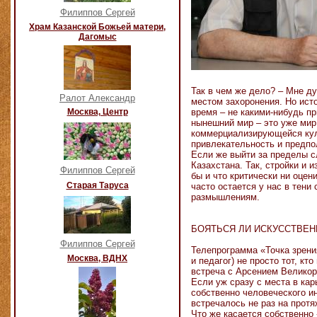
Филиппов Сергей
Храм Казанской Божьей матери,
Дагомыс
Так в чем же дело? – Мне д
Ралот Александр
местом захоронения. Но ист
Москва, Центр
время – не какими-нибудь пр
нынешний мир – это уже мир
коммерциализирующейся куль
привлекательность и предпо
Если же выйти за пределы с
Казахстана. Так, стройки и 
Филиппов Сергей
бы и что критически ни оце
Старая Таруса
часто остается у нас в тени
размышлениям.
БОЯТЬСЯ ЛИ ИСКУССТВЕН
Филиппов Сергей
Телепрограмма «Точка зрени
Москва, ВДНХ
и педагог) не просто тот, к
встреча с Арсением Великор
Если уж сразу с места в кар
собственно человеческого и
встречалось не раз на протя
Что же касается собственно