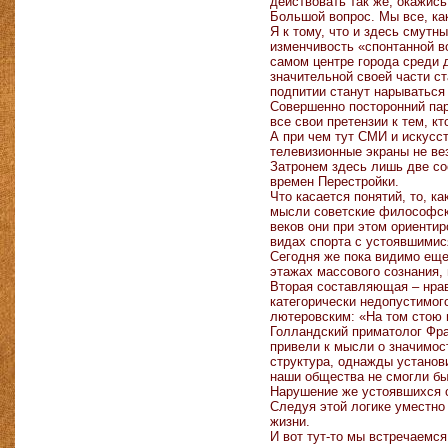
действовать так же, окажись
Большой вопрос. Мы все, ка
Я к тому, что и здесь смутн
изменчивость «спонтанной во
самом центре города среди 
значительной своей части ст
подпитии станут нарываться
Совершенно посторонний пар
все свои претензии к тем, к
А при чем тут СМИ и искусс
телевизионные экраны не ве
Затронем здесь лишь две со
времен Перестройки.
Что касается понятий, то, к
мысли советские философск
веков они при этом ориентир
видах спорта с устоявшимис
Сегодня же пока видимо еще
этажах массового сознания
Вторая составляющая – нрав
категорически недопустимого
лютеровским: «На том стою и
Голландский приматолог Фра
привели к мысли о значимос
структура, однажды установ
наши общества не смогли бы
Нарушение же устоявшихся с
Следуя этой логике уместно
жизни.
И вот тут-то мы встречаемс