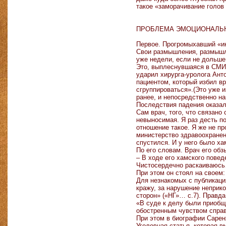
такое «заморачивание голов
ПРОБЛЕМА ЭМОЦИОНАЛЬНО
Первое. Прогромыхавший «и
Свои размышления, размышлен
уже недели, если не дольше.
Это, выплеснувшаяся в СМИ,
ударил хирурга-уролога Анто
пациентом, который избил вр
сгруппироваться».(Это уже и
ранее, и непосредственно на
Последствия падения оказал
Сам врач, того, что связано
невыносимая. Я раз десть по
отношение такое. Я же не пр
министерство здравоохранени
спустился. И у него было х
По его словам. Врач его обз
– В ходе его хамского повед
Чистосердечно раскаиваюс
При этом он стоял на своем:
Для незнакомых с публикаци
кражу, за нарушение неприк
сторон» («НГ»… с.7). Правда
«В суде к делу были приобщ
обостренным чувством спра
При этом в биографии Сарен
Уголовная статья, которая 