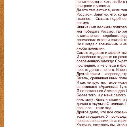
политического, хоть любого
поиграли в ужастик.
Да что там актриса, если то
Россию». Занятно, что, ког
главное. – Сказать подобно
поэму».
Чингиз был великим полковод
мог победить Россию, так же
К сожалению, подобного род
логических скреп и связей то
Но и когда с возможным и н
якобы полемики.
Самые ходовые и эффектные 
И особенно ходовых на разн
современную одежду Сократ 
последние, а не спецы и фи
просто делать нечего. Впроч
Другой прием – «перевод стр
Гегель, сравнивая иных пол
И как не грустно, такое мо
вспоминают «Архипелаг Гула
Я не поклонник Александра 
Более того, и у меня самог
ним, могут быть и такими, 
криков о «культе Сталина». 
прошлое – тоже ход.
Другое дело, что все сказан
тоже страдания. У происшедш
профессионалами, и история
Конечно, хотелось бы, чтобы