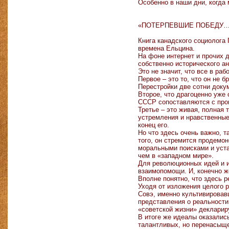
Особенно в наши дни, когда
«ПОТЕРПЕВШИЕ ПОБЕДУ…
Книга канадского социолога
времена Ельцина.
На фоне интернет и прочих 
собственно исторического ан
Это не значит, что все в ра
Первое – это то, что он не 
Перестройки две сотни доку
Второе, что драгоценно уже 
СССР сопоставляются с про
Третье – это живая, полная
устремления и нравственные
конец его.
Но что здесь очень важно, т
того, он стремится продемо
моральными поисками и уста
чем в «западном мире».
Для революционных идей и и
взаимопомощи. И, конечно ж
Вполне понятно, что здесь 
Уходя от изложения целого р
Совэ, именно культивирова
представления о реальности.
«советской жизни» деклари
В итоге же идеалы оказалис
талантливых, но перенасыще