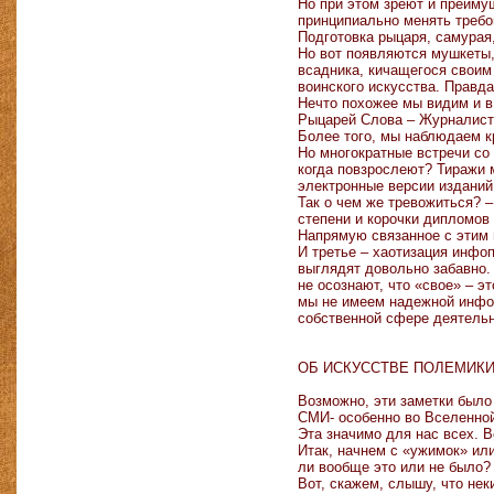
Но при этом зреют и преиму
принципиально менять требо
Подготовка рыцаря, самурая,
Но вот появляются мушкеты,
всадника, кичащегося своим
воинского искусства. Правд
Нечто похожее мы видим и в
Рыцарей Слова – Журналист
Более того, мы наблюдаем к
Но многократные встречи со 
когда повзрослеют? Тиражи м
электронные версии изданий.
Так о чем же тревожиться? 
степени и корочки дипломов
Напрямую связанное с этим 
И третье – хаотизация инфо
выглядят довольно забавно.
не осознают, что «свое» – э
мы не имеем надежной инфор
собственной сфере деятель
ОБ ИСКУССТВЕ ПОЛЕМИК
Возможно, эти заметки было
СМИ- особенно во Вселенной
Эта значимо для нас всех. 
Итак, начнем с «ужимок» или
ли вообще это или не было?
Вот, скажем, слышу, что нек