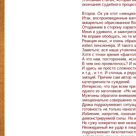
окончания судебного процесс
Второе. Ох уж этот «эмоцио
Итак, воспроизведенные мат
акварельно обрисованное Во
Отодвинем в сторону характ
Меня и удивило, и заинтриго
Не вправе обобщать, но те 
Реакция иных, и очень образ
избил пенсионера. И такого 
Заметьте: вся наша утомлен
Хотя с точки зрения «фактол
А что нам, посторонним, исх
В чем оно проявлялось? И н
И здесь не просто сложности
и т.д., и т.п. И сплошь и р
эмоций. Причем сам автор ч
категоричности суждений.
Интересно, что при всем при
одного из заголовков: «Но н
Мужчины обратили внимание 
эмоционально совершенно п
Драка подразумевает ситуац
готовность не только наноси
Избиение, напротив, означае
демонстрируемой силы. Но из
Не сужу конкретно мне незн
Неожиданный же удар в лицо,
подразумевает безответность