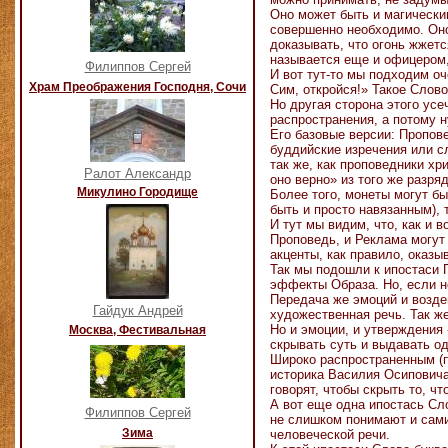
Оно может быть и магически
совершенно необходимо. Оно
доказывать, что огонь жжетс
называется еще и офицером,
Филиппов Сергей
И вот тут-то мы подходим о
Храм Преображения Господня, Сочи
Сим, откройся!» Такое Слов
Но другая сторона этого усе
распространения, а потому 
Его базовые версии: Пропов
буддийские изречения или с
так же, как проповедники хр
Ралот Александр
оно верно» из того же разр
Микулино Городище
Более того, монеты могут б
быть и просто навязанным),
И тут мы видим, что, как и 
Проповедь, и Реклама могут
акценты, как правило, оказ
Так мы подошли к ипостаси П
эффекты Образа. Но, если не
Передача же эмоций и возде
Гайдук Андрей
художественная речь. Так ж
Но и эмоции, и утверждения 
Москва, Фестивальная
скрывать суть и выдавать о
Широко распространенным (п
историка Василия Осиповича
говорят, чтобы скрыть то, чт
А вот еще одна ипостась Сло
Филиппов Сергей
не слишком понимают и сами
Зима
человеческой речи.