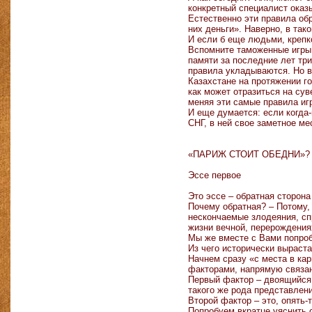
конкретный специалист оказ
Естественно эти правила об
них деньги». Наверно, в так
И если б еще людьми, крепко
Вспомните таможенные игры.
памяти за последние лет тр
правила укладываются. Но во
Казахстане на протяжении го
как может отразиться на су
меняя эти самые правила иг
И еще думается: если когда
СНГ, в ней свое заметное ме
«ПАРИЖ СТОИТ ОБЕДНИ»?
Эссе первое
Это эссе – обратная сторон
Почему обратная? – Потому, 
нескончаемые злодеяния, спр
жизни вечной, перерождения
Мы же вместе с Вами попро
Из чего исторически выраст
Начнем сразу «с места в кар
факторами, напрямую связан
Первый фактор – двоящийся.
такого же рода представлен
Второй фактор – это, опять-
Попробуем вкратце уяснить 