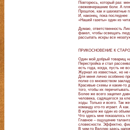
Повторюсь, который раз: мен
свежевчерашние боли. А пля
Прошлое, как и шахматные па
И, наконец, пока последнее:
«Нашей газеты» один из чит
Думаю, ответственность Лиха
факел, чтобы освещать людя
рассыпать искры все незат
ПРИКОСНОВЕНИЕ К СТАР
Один мой добрый товарищ на
Перестройка и стал рассеива
есть года, когда, пусть не 
Журнал из известных, но не
Для меня лично особенно пр
полке со множеством заклад
Красивые схемы и какие-то 
того, чтобы их перечитывать
Более же всего зацепил давн
человека, садящегося за кле
ходы. Только и всего. Так же
команду кто-то играет. А как.
В журнале же один из объем
Что здесь мне показалось гл
Главное – ощущение таланта.
словесности. Эффектно, фил
В чем-то Веллер здесь напом