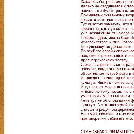
Казалось бы, речь идет о в
далеко не сводящееся к плос
прочее, что будет демонстри
Прибавьте к сказанному воз
красок в эстетико-нравстве
Тут уместно заметить, что 
корректен, как журналист. 
уже независимо от намерен
Правда, здесь можно было б
человеческого бытия, которы
Все упомянутое дополняется
Во всей же своей совокупно
продемонстрированных в ины
древнегреческому театру.
Самая выразительная игра а
насилие, когда актеров в к
объективные потребности в в
И, наконец, о еще одной те
культур. Иных, в чем-то ис
И тут встает масса вопросо
мгновение тому назад. Но в
уместно ли было пытаться т
Речь тут не об оправдании 
культур. А это многослойная
сплошь и рядом раздираемой
Наш мир, включая и мир иск
противоречий, забывать о ко
СТАНОВИМСЯ ЛИ МЫ ПРО