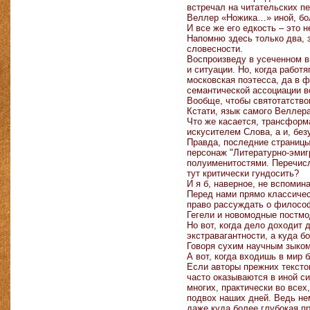
встречал на читательских п
Веллер «Ножика…» иной, боле
И все же его едкость – это 
Напомню здесь только два, 
словесности.
Воспроизведу в усеченном в
и ситуации. Но, когда работ
московская поэтесса, да в 
семантической ассоциации в
Вообще, чтобы святотатствов
Кстати, язык самого Велле
Что же касается, трансформа
искусителем Слова, а и, без
Правда, последние страниц
персонаж "Литературно-эмиг
полуименитостями. Перечисля
тут критически гундосить?
И я б, наверное, не вспомин
Перед нами прямо классичес
право рассуждать о философ
Гегели и новомодные постмо
Но вот, когда дело доходит 
экстравагантности, а куда б
Говоря сухим научным зыком,
А вот, когда входишь в мир 
Если авторы прежних текстов
часто оказываются в иной си
многих, практически во все
подвох наших дней. Ведь нем
даже куда более глубокая п