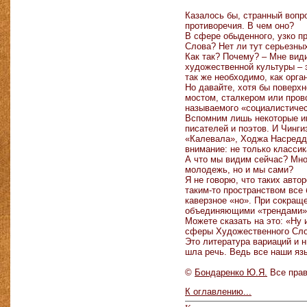
Казалось бы, странный вопр
противоречия. В чем оно?
В сфере обыденного, узко п
Слова? Нет ли тут серьезны
Как так? Почему? – Мне види
художественной культуры – 
так же необходимо, как орга
Но давайте, хотя бы поверх
мостом, сталкером или пров
называемого «социалистическ
Вспомним лишь некоторые име
писателей и поэтов. И Чинг
«Калевала», Ходжа Насредди
внимание: не только класси
А что мы видим сейчас? Мно
молодежь, но и мы сами?
Я не говорю, что таких авто
таким-то пространством все 
каверзное «но». При сокращ
объединяющими «трендами»
Можете сказать на это: «Ну
сферы Художественного Слов
Это литература вариаций и 
шла речь. Ведь все наши яз
©
Бондаренко Ю.Я.
Все пра
К оглавлению...