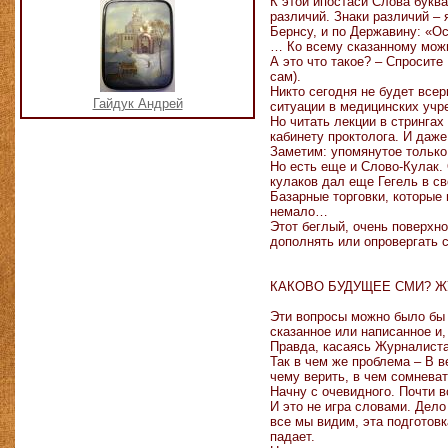
К этой ипостаси Слова букв
различий. Знаки различий –
Бернсу, и по Державину: «О
… Ко всему сказанному можн
А это что такое? – Спросите
сам).
Никто сегодня не будет всер
Гайдук Андрей
ситуации в медицинских учр
Но читать лекции в стрингах
кабинету проктолога. И даж
Заметим: упомянутое только
Но есть еще и Слово-Кулак.
кулаков дал еще Гегель в с
Базарные торговки, которые 
немало…
Этот беглый, очень поверхно
дополнять или опровергать с
КАКОВО БУДУЩЕЕ СМИ? ЖУ
Эти вопросы можно было бы 
сказанное или написанное и
Правда, касаясь Журналиста
Так в чем же проблема – В в
чему верить, в чем сомневат
Начну с очевидного. Почти 
И это не игра словами. Дело
все мы видим, эта подготов
падает.