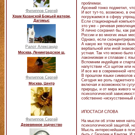
проблемах.
Арсений тонко подметил, что
Филиппов Сергей
И вот тут-то, возможно, в о
Храм Казанской Божьей матери,
погружаемся в сферу упроща
Дагомыс
Если стационарный компьюте
это уже – речевая революци
Я лично сохранил бы, как ра
России и во многих иных мес
Однако, если сконцентрирова
А какую же тогда можно был
Ралот Александр
вербальной или иной знаков
Москва, Ленинградское ш.
устная. Так что можно было 
лаконизмам и сплавам с язы
Вспомним индейцев и спарта
напутствии «Со щитом или н
И все же в современной «вт
В прошлом языки символов 
Филиппов Сергей
Сегодня же роль гаджетного
Москва, Центр
включая и возможности сугуб
природы, и от мира живого 
психологической зависимости
собственно «искусственный 
ИПОСТАСИ СЛОВА
Филиппов Сергей
На мысли об этом меня нато
Деревянное зодчество
психологической защитой, н
Мысль интереснейшая в психо
быть с Гегелем и Кантом. И