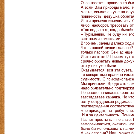
Оказывается, правила-то бы
А если Вам природы мало, т
месте, ссылаясь уже на слу
повинность, девушка обрета
И эти времена изменились. 
либо, наоборот, требовать о
«Так ведь то ж, когда было!
– Туркмению. Не буду ничего
газетными комиксами.
Впрочем, зачем далеко ходи
Что в нашей жизни главное?
только паспорт. Сейчас ещ
И что из этого? Причем тут
срочно обретать новые доку
что у них уже были.
Оказывается, вся эта суета
Те конкретные правила измен
судимости. С психодиспансе
Мы привыкли. Вроде это само
надо обязательно подтвержда
Поневоле начинаешь фантазир
завсегдатаев кабачка. Но чт
вот у сотрудников родилась 
подтверждения соответствую
мне приходят, не требуя спр
И я за бдительность. Поним
Насчет простынь – не знаю. 
заморачиваться, окажись нов
было бы использовать на леч
А как сегодня? Или, может б