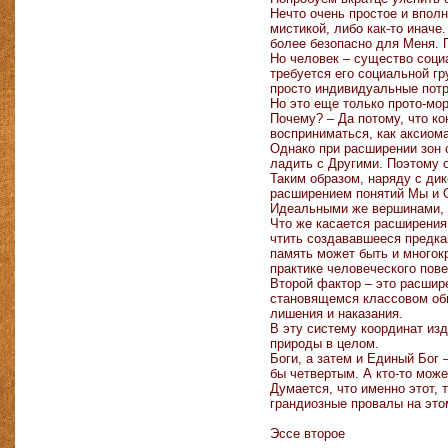
Нечто очень простое и вполн
мистикой, либо как-то иначе
более безопасно для Меня. П
Но человек – существо соци
требуется его социальной гр
просто индивидуальные потр
Но это еще только прото-мо
Почему? – Да потому, что ко
восприниматься, как аксиома
Однако при расширении зон 
ладить с Другими. Поэтому 
Таким образом, наряду с ди
расширением понятий Мы и О
Идеальными же вершинами, с
Что же касается расширения
чтить создававшееся предка
память может быть и многокр
практике человеческого пов
Второй фактор – это расшир
становящемся классовом обще
лишения и наказания.
В эту систему координат из
природы в целом.
Боги, а затем и Единый Бог 
бы четвертым. А кто-то може
Думается, что именно этот,
грандиозные провалы на эт
Эссе второе