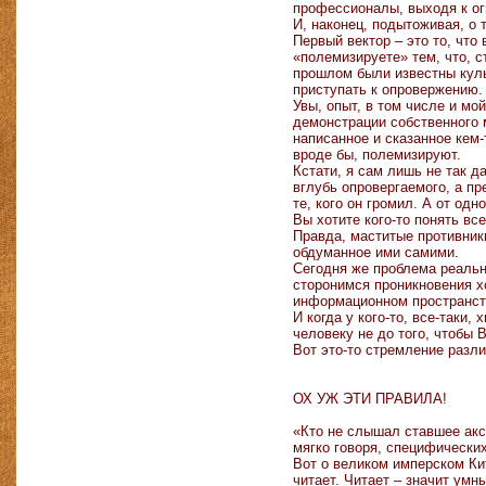
профессионалы, выходя к ог
И, наконец, подытоживая, о 
Первый вектор – это то, чт
«полемизируете» тем, что, с
прошлом были известны культ
приступать к опровержению.
Увы, опыт, в том числе и мо
демонстрации собственного 
написанное и сказанное кем-
вроде бы, полемизируют.
Кстати, я сам лишь не так д
вглубь опровергаемого, а п
те, кого он громил. А от од
Вы хотите кого-то понять все
Правда, маститые противники
обдуманное ими самими.
Сегодня же проблема реально
сторонимся проникновения хо
информационном пространстве
И когда у кого-то, все-таки,
человеку не до того, чтобы
Вот это-то стремление разл
ОХ УЖ ЭТИ ПРАВИЛА!
«Кто не слышал ставшее акси
мягко говоря, специфических
Вот о великом имперском Кит
читает. Читает – значит умн