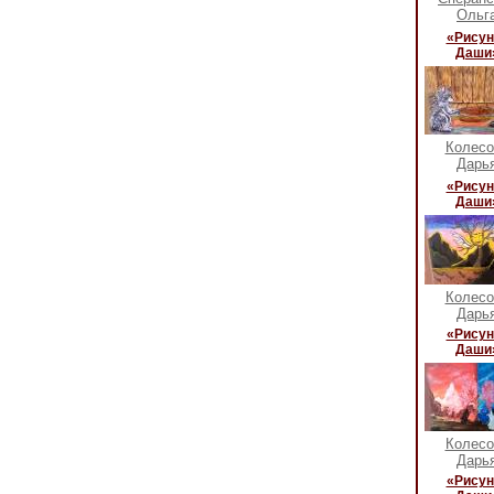
Ольг
«Рисун
Даши
Колесо
Дарь
«Рисун
Даши
Колесо
Дарь
«Рисун
Даши
Колесо
Дарь
«Рисун