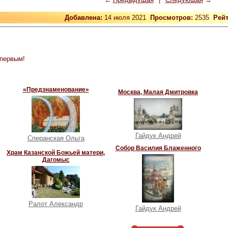
Добавлена:
14 июля 2021
Просмотров:
2535
Рей
 первым!
«Предзнаменование»
Москва, Малая Дмитровка
Гайдук Андрей
Сперанская Ольга
Собор Василия Блаженного
Храм Казанской Божьей матери,
Дагомыс
Ралот Александр
Гайдук Андрей