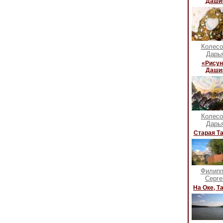
Даши
Колесо
Дарь
«Рисун
Даши
Колесо
Дарь
Старая Т
Филипп
Серге
На Оке, Т