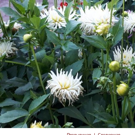
←
Предыдущая
|
Следующая
→