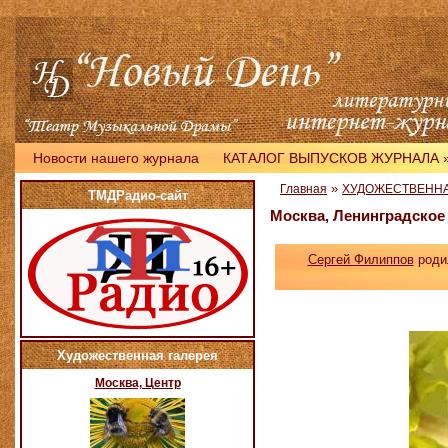
Новости нашего журнала
КАТАЛОГ ВЫПУСКОВ ЖУРНАЛА
»
Главная
ХУДОЖЕСТВЕННА
ТМДРадио-сайт
Москва, Ленинградское
Сергей Филиппов
родил
Художественная галерея
Москва, Центр