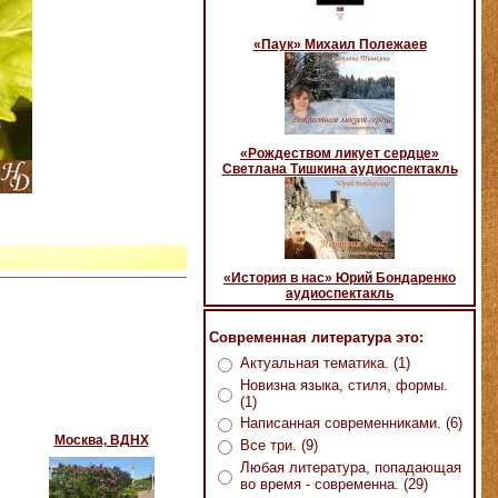
«Паук» Михаил Полежаев
«Рождеством ликует сердце»
Светлана Тишкина аудиоспектакль
«История в нас» Юрий Бондаренко
аудиоспектакль
Современная литература это:
Актуальная тематика. (1)
Новизна языка, стиля, формы.
(1)
Написанная современниками. (6)
Москва, ВДНХ
Все три. (9)
Любая литература, попадающая
во время - современна. (29)