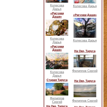
Колесова
Колесова Дарья
Дарья
«Рисунки
«Рисунки Даши»
Даши»
Колесова
Колесова Дарья
Дарья
«Рисунки
Даши»
На Оке, Таруса
Филиппов Сергей
Колесова
Дарья
Старая Таруса
На Оке, Таруса
Филиппов
Филиппов Сергей
Сергей
На Оке, Таруса