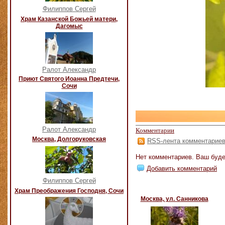
Филиппов Сергей
Храм Казанской Божьей матери,
Дагомыс
Ралот Александр
Приют Святого Иоанна Предтечи,
Сочи
Ралот Александр
Комментарии
Москва, Долгоруковская
RSS-лента комментарие
Нет комментариев. Ваш буде
Добавить комментарий
Филиппов Сергей
Храм Преображения Господня, Сочи
Москва, ул. Санникова