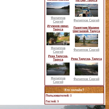
На Оке, Таруса
Филиппов
Филиппов Сергей
Сергей
Игумнов овраг,
Памятник Марине
Таруса
Цветаевой, Таруса
Филиппов
Филиппов Сергей
Сергей
Река Таруска,
Река Таруска, Таруса
Таруса
Филиппов
Филиппов Сергей
Сергей
Кто онлайн?
Пользователей:
0
Гостей:
9