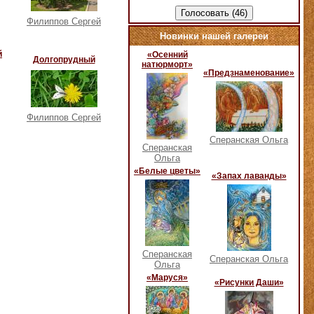
Филиппов Сергей
Новинки нашей галереи
й
«Осенний
Долгопрудный
натюрморт»
«Предзнаменование»
Филиппов Сергей
Сперанская Ольга
Сперанская
Ольга
«Белые цветы»
«Запах лаванды»
Сперанская
Сперанская Ольга
Ольга
«Маруся»
«Рисунки Даши»