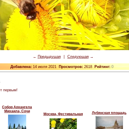
←
Предыдущая
|
Следующая
→
Добавлена:
14 июля 2021
Просмотров:
2618
Рейтинг:
0
в
т первым!
Собор Архангела
Михаила, Сочи
Лубянская площадь
Москва, Фестивальная