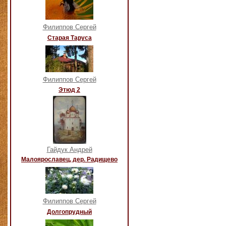
Филиппов Сергей
Старая Таруса
Филиппов Сергей
Этюд 2
Гайдук Андрей
Малоярославец, дер. Радищево
Филиппов Сергей
Долгопрудный