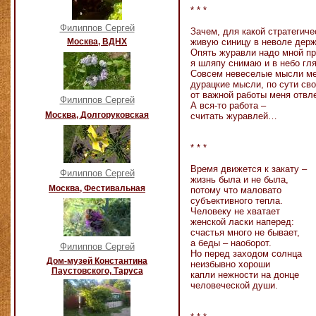
* * *
Филиппов Сергей
Зачем, для какой стратегиче
Москва, ВДНХ
живую синицу в неволе держ
Опять журавли надо мной пр
я шляпу снимаю и в небо гл
Совсем невеселые мысли м
дурацкие мысли, по сути сво
от важной работы меня отвл
Филиппов Сергей
А вся-то работа –
Москва, Долгоруковская
считать журавлей…
* * *
Время движется к закату –
Филиппов Сергей
жизнь была и не была,
Москва, Фестивальная
потому что маловато
субъективного тепла.
Человеку не хватает
женской ласки наперед:
счастья много не бывает,
а беды – наоборот.
Филиппов Сергей
Но перед заходом солнца
Дом-музей Константина
неизбывно хороши
Паустовского, Таруса
капли нежности на донце
человеческой души.