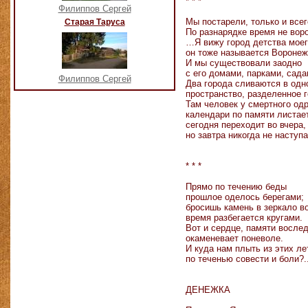
* * *
Филиппов Сергей
Мы постарели, только и все
Старая Таруса
По разнарядке время не вор
…Я вижу город детства моег
он тоже называется Воронеж
И мы существовали заодно
с его домами, парками, сад
Филиппов Сергей
Два города сливаются в одн
пространство, разделенное 
Там человек у смертного од
календари по памяти листае
сегодня переходит во вчера,
но завтра никогда не наступа
* * *
Прямо по течению беды
прошлое оделось берегами;
бросишь камень в зеркало в
время разбегается кругами.
Вот и сердце, памяти вослед
окаменевает поневоле.
И куда нам плыть из этих ле
по теченью совести и боли?.
ДЕНЕЖКА