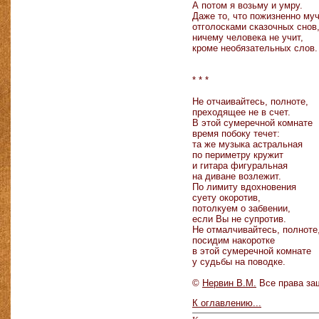
А потом я возьму и умру.
Даже то, что пожизненно му
отголосками сказочных снов
ничему человека не учит,
кроме необязательных слов.
* * *
Не отчаивайтесь, полноте,
преходящее не в счет.
В этой сумеречной комнате
время побоку течет:
та же музыка астральная
по периметру кружит
и гитара фигуральная
на диване возлежит.
По лимиту вдохновения
суету окоротив,
потолкуем о забвении,
если Вы не супротив.
Не отмалчивайтесь, полноте
посидим накоротке
в этой сумеречной комнате
у судьбы на поводке.
©
Нервин В.М.
Все права за
К оглавлению...