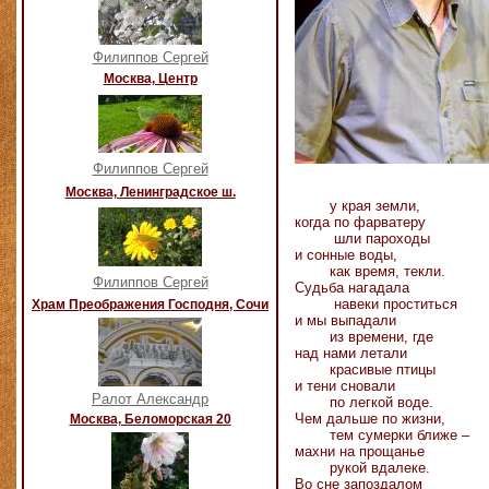
Филиппов Сергей
Москва, Центр
Филиппов Сергей
Москва, Ленинградское ш.
у края земли,
когда по фарватеру
шли пароходы
и сонные воды,
как время, текли.
Филиппов Сергей
Судьба нагадала
навеки проститься
Храм Преображения Господня, Сочи
и мы выпадали
из времени, где
над нами летали
красивые птицы
и тени сновали
Ралот Александр
по легкой воде.
Чем дальше по жизни,
Москва, Беломорская 20
тем сумерки ближе –
махни на прощанье
рукой вдалеке.
Во сне запоздалом