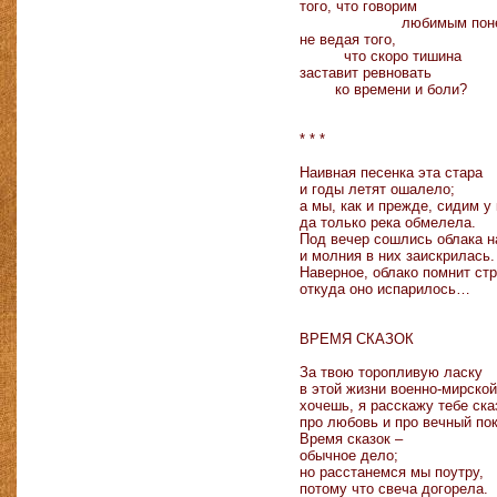
того, что говорим
любимым поне
не ведая того,
что скоро тишина
заставит ревновать
ко времени и боли?
* * *
Наивная песенка эта стара
и годы летят ошалело;
а мы, как и прежде, сидим у 
да только река обмелела.
Под вечер сошлись облака н
и молния в них заискрилась.
Наверное, облако помнит стр
откуда оно испарилось…
ВРЕМЯ СКАЗОК
За твою торопливую ласку
в этой жизни военно-мирской
хочешь, я расскажу тебе ска
про любовь и про вечный по
Время сказок –
обычное дело;
но расстанемся мы поутру,
потому что свеча догорела.