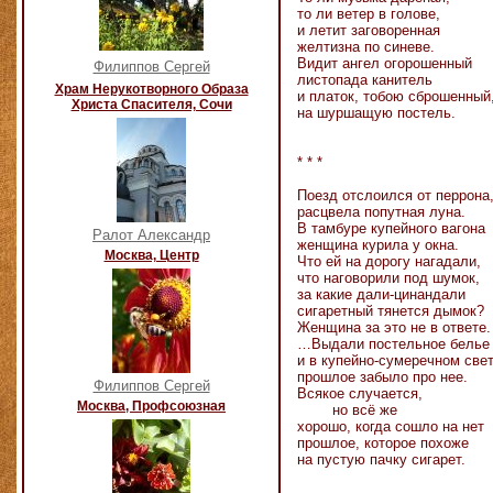
то ли ветер в голове,
и летит заговоренная
желтизна по синеве.
Видит ангел огорошенный
Филиппов Сергей
листопада канитель
Храм Нерукотворного Образа
и платок, тобою сброшенный
Христа Спасителя, Сочи
на шуршащую постель.
* * *
Поезд отслоился от перрона
расцвела попутная луна.
В тамбуре купейного вагона
Ралот Александр
женщина курила у окна.
Москва, Центр
Что ей на дорогу нагадали,
что наговорили под шумок,
за какие дали-цинандали
сигаретный тянется дымок?
Женщина за это не в ответе.
…Выдали постельное белье
и в купейно-сумеречном све
прошлое забыло про нее.
Филиппов Сергей
Всякое случается,
Москва, Профсоюзная
но всё же
хорошо, когда сошло на нет
прошлое, которое похоже
на пустую пачку сигарет.