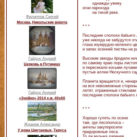
однажды увижу
огни парохода
на тихой реке.
Филиппов Сергей
Москва, Никольские ворота
* * *
Последние сполохи бабьего 
уже никогда не забудутся эт
глаза изумрудно-зеленого ц
и запах осенней листвы на р
Высокие звезды бродили но
Гайдук Андрей
по самому краю поры листо
Церковь в Путинках
и пересекали косыми лучам
пустые аллеи Нескучного са
Планета вращается и, ненар
на все невозможные стороны
летят, отраженные стеклами 
Гайдук Андрей
последние сполохи бабьего 
«Знойно» 2014 х.м. 40х60
* * *
Хорошо гулять по осени
там, где лесополоса –
Жданов Александр
ангелы закупоросили
У дома Цветаевых, Таруса
придорожные леса.
То ли музыка дареная,