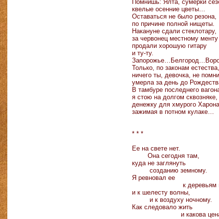
Помнишь: Ялта, сумерки сез
квелые осенние цветы…
Оставаться не было резона,
по причине полной нищеты.
Накануне сдали стеклотару,
за червонец местному менту
продали хорошую гитару
и ту-ту.
Запорожье…Белгород…Вор
Только, по законам естества
ничего ты, девочка, не помн
умерла за день до Рождеств
В тамбуре последнего вагон
я стою на долгом сквозняке,
денежку для хмурого Харон
зажимая в потном кулаке…
* * *
Ее на свете нет.
Она сегодня там,
куда не заглянуть
созданию земному.
Я ревновал ее
к деревьям и цв
и к шелесту волны,
и к воздуху ночному.
Как следовало жить
и какова цен