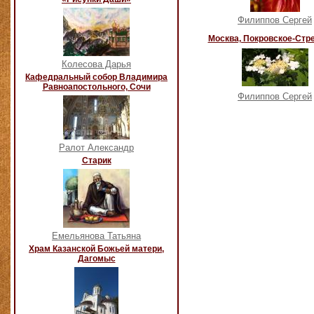
Филиппов Сергей
Москва, Покровское-Стр
Колесова Дарья
Кафедральный собор Владимира
Равноапостольного, Сочи
Филиппов Сергей
Ралот Александр
Старик
Емельянова Татьяна
Храм Казанской Божьей матери,
Дагомыс