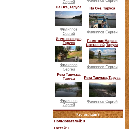
Филиппов Сергей
Сергей
На Оке, Таруса
На Оке, Таруса
Филиппов
Филиппов Сергей
Сергей
Игумнов овраг,
Памятник Марине
Таруса
Цветаевой, Таруса
Филиппов
Филиппов Сергей
Сергей
Река Таруска,
Река Таруска, Таруса
Таруса
Филиппов
Филиппов Сергей
Сергей
Кто онлайн?
Пользователей:
0
Гостей:
1