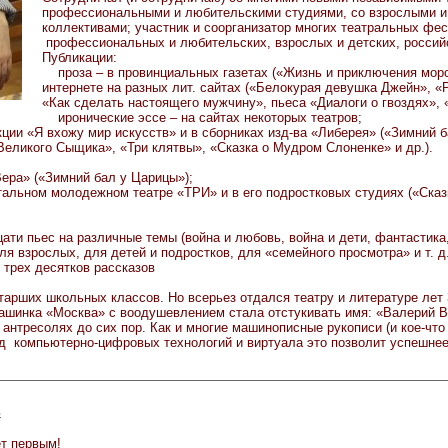
профессиональными и любительскими студиями, со взрослыми и
коллективами; участник и соорганизатор многих театральных фе
профессиональных и любительских, взрослых и детских, росси
Публикации:
проза – в провинциальных газетах («Жизнь и приключения морск
интернете на разных лит. сайтах («Белокурая девушка Джейн», «
«Как сделать настоящего мужчину», пьеса «Диалоги о гвоздях», 
иронические эссе – на сайтах некоторых театров;
ии «Я вхожу мир искусств» и в сборниках изд-ва «Либерея» («Зимний б
еликого Сыщика», «Три клятвы», «Сказка о Мудром Слоненке» и др.).
ра» («Зимний бал у Царицы»);
льном молодежном театре «ТРИ» и в его подростковых студиях («Сказ
ти пьес на различные темы (война и любовь, война и дети, фантастика,
для взрослых, для детей и подростков, для «семейного просмотра» и т. д
е трех десятков рассказов
тарших школьных классов. Но всерьез отдался театру и литературе лет 
машинка «Москва» с воодушевлением стала отстукивать имя: «Валерий В
антресолях до сих пор. Как и многие машинописные рукописи (и кое-что 
уд компьютерно-цифровых технологий и виртуала это позволит успешне
в
т первым!