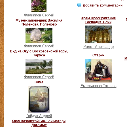
Добавить комментарий
Филиппов Сергей
Храм Преображения
Музей-заповедник Василия
Господня, Сочи
Поленова, Поленово
Филиппов Сергей
Ралот Александр
Вид на Оку с Воскресенской горы,
Таруса
Старик
М
Филиппов Сергей
Зима
Емельянова Татьяна
Гайдук Андрей
Храм Казанской Божьей матери,
Дагомыс