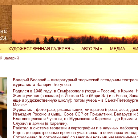
»
ХУДОЖЕСТВЕННАЯ ГАЛЕРЕЯ
»
АВТОРЫ
»
МЕДИА
Б
й Валерий
Валерий Веларий – литературный творческий псевдоним театраль
журналиста Валерия Бегунова.
Родился в 1948 году, в Симферополе (тогда – Россия), в Крыме. Н
Жил и учился (в школах) в Йошкар-Оле (Мари-Эл) и в Ровно, Запа
еще и художественную школу); потом учеба – в Санкт-Петербурге 
Москве.
Журналист, фотограф, рисовальщик; литератор (проза, эссе, дра
Изъездил Россию и бывш. Союз ССР от Прибалтики, Беларуси и 
Благовещенска и Чукотки; от Мурманска и Карелии – до Крыма и
Служил в армии (в Карелии).
Работал в системе геодезии и картографии и в научных лаборато
Еще в доперестроечные времена участвовал в семинарах молоды
Сотрудничал (и сотрудничаю) со многими новыми независимыми 