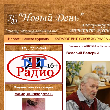
Новости нашего журнала
КАТАЛОГ ВЫПУСКОВ ЖУРНАЛА
»
»
Главная
АВТОРЫ
Велари
ТМДРадио-сайт
Веларий Валерий
Художественная галерея
Москва, Ленинградское ш.