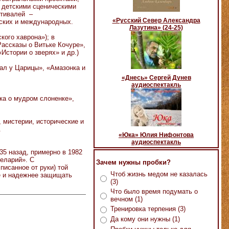
 детскими сценическими
стивалей –
«Русский Север Александра
йских и международных.
Лазутина» (24-25)
ого хаврона»); в
Рассказы о Витьке Кочуре»,
«Истории о зверях» и др.)
ал у Царицы», «Амазонка и
«Днесь» Сергей Дунев
аудиоспектакль
ка о мудром слоненке»,
 мистерии, исторические и
.
«Юка» Юлия Нифонтова
аудиоспектакль
35 назад, примерно в 1982
еларий». С
Зачем нужны пробки?
писанное от руки) той
Чтоб жизнь медом не казалась
е и надежнее защищать
(3)
Что было время подумать о
вечном (1)
Тренировка терпения (3)
Да кому они нужны (1)