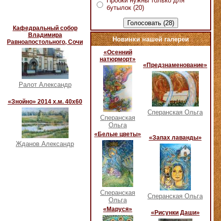
Пробки нужны только для
бутылок (20)
Кафедральный собор
Владимира
Новинки нашей галереи
Равноапостольного, Сочи
«Осенний
натюрморт»
«Предзнаменование»
Ралот Александр
«Знойно» 2014 х.м. 40х60
Сперанская Ольга
Сперанская
Ольга
«Белые цветы»
«Запах лаванды»
Жданов Александр
Сперанская
Сперанская Ольга
Ольга
«Маруся»
«Рисунки Даши»