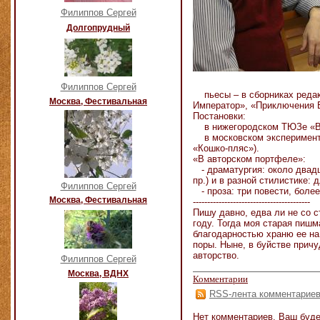
Филиппов Сергей
Долгопрудный
Филиппов Сергей
пьесы – в сборниках редакц
Москва, Фестивальная
Император», «Приключения В
Постановки:
в нижегородском ТЮЗе «Ве
в московском эксперимента
«Кошко-пляс»).
«В авторском портфеле»:
- драматургия: около двадца
пр.) и в разной стилистике: 
Филиппов Сергей
- проза: три повести, боле
Москва, Фестивальная
-----------------------------------------
Пишу давно, едва ли не со с
году. Тогда моя старая пиш
благодарностью храню ее на 
поры. Ныне, в буйстве прич
авторство.
Филиппов Сергей
Москва, ВДНХ
Комментарии
RSS-лента комментарие
Нет комментариев. Ваш буде