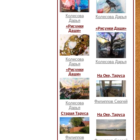
Колесова
Колесова Дарья
Дарья
«Рисунки
«Рисунки Даши»
Даши»
Колесова
Колесова Дарья
Дарья
«Рисунки
Даши»
На Оке, Таруса
Филиппов Сергей
Колесова
Дарья
Старая Таруса
На Оке, Таруса
Филиппов