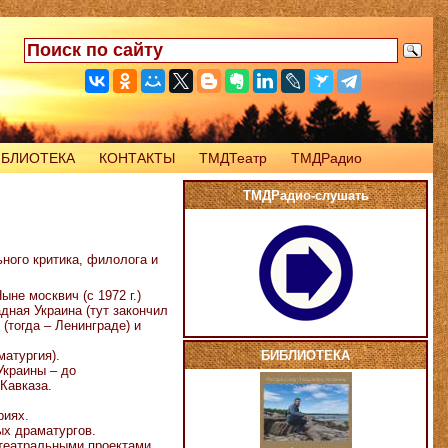
ИБЛИОТЕКА
КОНТАКТЫ
ТМДТеатр
ТМДРадио
ТМДРадио-слушать
ного критика, филолога и
ыне москвич (с 1972 г.)
дная Украина (тут закончил
(тогда – Ленинграде) и
матургия).
БИБЛИОТЕКА
Украины – до
 Кавказа.
риях.
х драматургов.
театральными проектами,