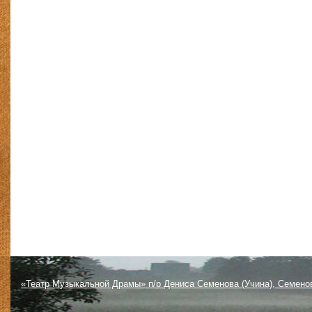
«Театр Музыкальной Драмы» п/р Дениса Семенова (Учина), Семено