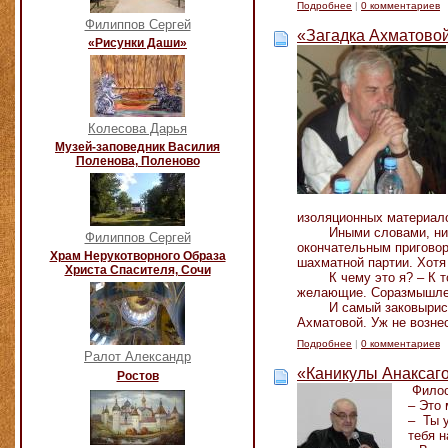
Подробнее
|
0 комментариев
Филиппов Сергей
«Загадка Ахматово
«Рисунки Даши»
Колесова Дарья
Музей-заповедник Василия
Поленова, Поленово
изоляционных материал
Иными словами, ни
Филиппов Сергей
окончательным приговор
Храм Нерукотворного Образа
шахматной партии. Хотя 
Христа Спасителя, Сочи
К чему это я? – К
желающие. Соразмышлени
И самый заковырист
Ахматовой. Уж не возне
Подробнее
|
0 комментариев
Ралот Александр
«Каникулы Анаксаго
Ростов
Филос
– Это 
– Ты 
тебя н