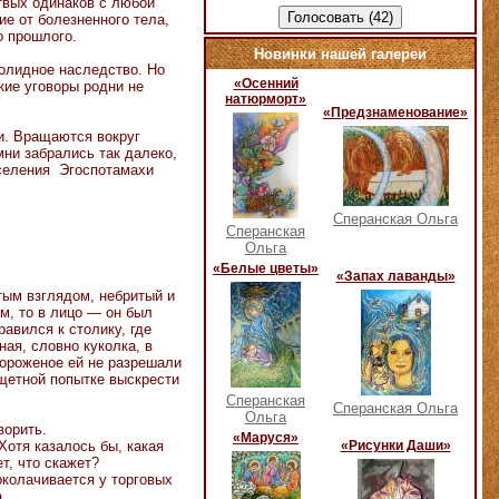
ртвых одинаков с любой
ие от болезненного тела,
о прошлого.
Новинки нашей галереи
солидное наследство. Но
«Осенний
кие уговоры родни не
натюрморт»
«Предзнаменование»
ни. Вращаются вокруг
мни забрались так далеко,
 селения Эгоспотамахи
Сперанская Ольга
Сперанская
Ольга
«Белые цветы»
«Запах лаванды»
тым взглядом, небритый и
ам, то в лицо — он был
авился к столику, где
ая, словно куколка, в
ороженое ей не разрешали
 тщетной попытке выскрести
Сперанская
Сперанская Ольга
Ольга
ворить.
«Маруся»
отя казалось бы, какая
«Рисунки Даши»
т, что скажет?
колачивается у торговых
а.