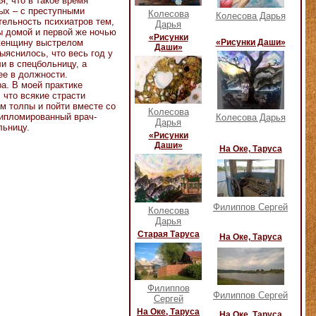
я, что в такое время
ых – с преступными
Колесова
Колесова Дарья
тельность психиатров тем,
Дарья
ы домой и первой же ночью
«Рисунки
-женщину выстрелом
«Рисунки Даши»
Даши»
ыяснилось, что весь год у
и в спецбольницу, а
ее в должности.
а. В моей практике
 что всякие страсти
м толпы и пойти вместе со
Колесова
дипломированный врач-
Колесова Дарья
Дарья
льницу.
«Рисунки
Даши»
На Оке, Таруса
Филиппов Сергей
Колесова
Дарья
Старая Таруса
На Оке, Таруса
Филиппов
Филиппов Сергей
Сергей
На Оке, Таруса
На Оке, Таруса