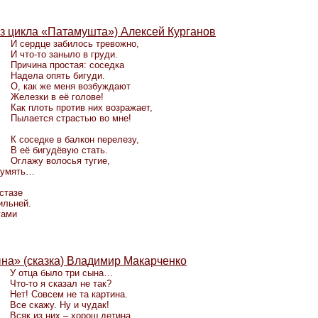
з цикла «Патамушта») Алексей Курганов
И сердце забилось тревожно,
И что-то заныло в груди.
Причина простая: соседка
Надела опять бигуди.
О, как же меня возбуждают
Железки в её голове!
Как плоть против них возражает,
Пылается страстью во мне!
К соседке в балкон перелезу,
В её бигудёвую стать.
Оглажу волосья тугие,
 умять…
стазе
ильней.
гами
ына» (сказка) Владимир Макарченко
У отца было три сына…
Что-то я сказал не так?
Нет! Совсем не та картина.
Все скажу. Ну и чудак!
Всяк из них – хорош детина