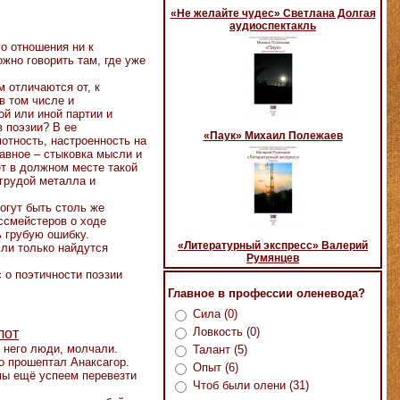
«Не желайте чудес» Светлана Долгая
аудиоспектакль
о отношения ни к
жно говорить там, где уже
м отличаются от, к
в том числе и
ой или иной партии и
в поэзии? В ее
«Паук» Михаил Полежаев
отность, настроенность на
лавное – стыковка мысли и
ет в должном месте такой
 грудой металла и
огут быть столь же
оссмейстеров о ходе
ь грубую ошибку.
«Литературный экспресс» Валерий
сли только найдутся
Румянцев
с о поэтичности поэзии
Главное в профессии оленевода?
Сила (0)
Ловкость (0)
лот
 него люди, молчали.
Талант (5)
о прошептал Анаксагор.
Опыт (6)
мы ещё успеем перевезти
Чтоб были олени (31)