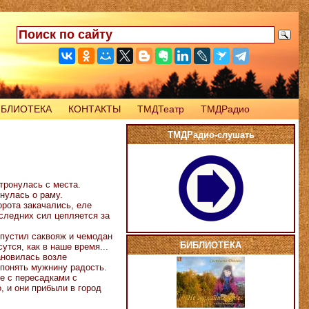
ИБЛИОТЕКА
КОНТАКТЫ
ТМДТеатр
ТМДРадио
ТМДРадио-слушать
тронулась с места.
нулась о раму.
рота закачались, еле
оследних сил цепляется за
опустил саквояж и чемодан
БИБЛИОТЕКА
сутся, как в наше время...
новилась возле
 понять мужнину радость.
е с пересадками с
о, и они прибыли в город