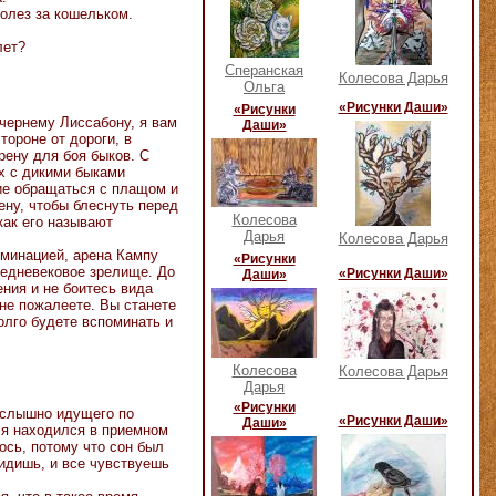
полез за кошельком.
лет?
Сперанская
Колесова Дарья
Ольга
«Рисунки Даши»
«Рисунки
чернему Лиссабону, я вам
Даши»
тороне от дороги, в
рену для боя быков. С
х с дикими быками
ие обращаться с плащом и
ену, чтобы блеснуть перед
Колесова
как его называют
Дарья
Колесова Дарья
юминацией, арена Кампу
«Рисунки
редневековое зрелище. До
«Рисунки Даши»
Даши»
ния и не боитесь вида
 не пожалеете. Вы станете
олго будете вспоминать и
Колесова
Колесова Дарья
Дарья
«Рисунки
 слышно идущего по
«Рисунки Даши»
Даши»
о я находился в приемном
ось, потому что сон был
идишь, и все чувствуешь