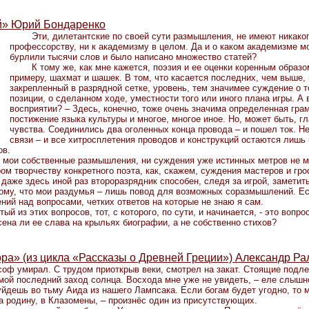
й» Юрий Бондаренко
Эти, дилетантские по своей сути размышления, не имеют никаког
профессорству, ни к академизму в целом. Да и о каком академизме мо
бурлили тысячи слов и было написано множество статей?
К тому же, как мне кажется, поэзия и ее оценки коренным образо
примеру, шахмат и шашек. В том, что касается последних, чем выше, 
закрепленный в разрядной сетке, уровень, тем значимее суждение о т
позиции, о сделанном ходе, уместности того или иного плана игры. А 
восприятии? – Здесь, конечно, тоже очень значима определенная грам
постижение языка культуры и многое, многое иное. Но, может быть, г
чувства. Соединились два оголенных конца провода – и пошел ток. Н
связи – и все хитросплетения проводов и конструкций остаются лишь
ов.
 мои собственные размышления, ни суждения уже истинных метров не м
ом творчеству конкретного поэта, как, скажем, суждения мастеров и гр
даже здесь иной раз второразрядник способен, следя за игрой, заметит
 тому, что мои раздумья – лишь повод для возможных соразмышлений. Е
й над вопросами, четких ответов на которые не знаю я сам.
ый из этих вопросов, тот, с которого, по сути, и начинается, - это вопро
сена ли ее слава на крыльях биографии, а не собственно стихов?
ра» (из цикла «Рассказы о Древней Греции») Александр Ра
оф умирал. С трудом приоткрыв веки, смотрел на закат. Стоящие подле
мой последний заход солнца. Восхода мне уже не увидеть, – еле слышн
уйдешь во тьму Аида из нашего Лампсака. Если богам будет угодно, то 
а родину, в Клазомены, – произнёс один из присутствующих.