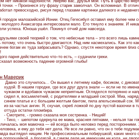
ом нет никакой надобности. Уверяю вас, друзья мои. Путь в царство мё
 точки. – Произнеся эту фразу старик замолчал. Он вспоминал. В отлич
аботал превосходно, рисуя перед глазами картинки далекого и недавнег
й городок малоазийской Ионии. Отец Гегесибул оставил ему более чем 
 молодого Анаксагора интересовали мало. Его тянуло к знаниям. И ника
ели успеха. Юноша ушёл. Покинул отчий дом навсегда.
друзьями своей теорией о том, что небесные тела – это всего лишь кам
 потому, что очень быстро двигаются. Над ним насмехались. Как это ка
зачем богам их туда забрасывать? Однако, спустя некоторое время близ
т!
дого парня действительно что–то есть, – судачили греки.
дсказал возможность падение огромной глыбы!
н Маверик
Давно это случилось... Он вышел к летнему кафе, босиком, с дикова
худой. В нашем городке, где все друг друга знали — если не по имен
чужаком и вдобавок чужаком неприятным. Огляделся потерянно и напр
сидел я, восьмилетний, с родителями и младшей сестрой. Миа, нарядн
синем платье и с большим желтым бантом, пила апельсиновый сок. М
из-за частых ангин. Я, скучая, скреб ложкой по дну пустой вазочки в
оттуда остатки пломбира.
- Смотрите, - громко сказала моя сестренка. - Нищий!
- Тихо, - шепотом одернула ее мама, краснея пятнами, - нельзя так го
личалась моя мамочка — ей всегда было неловко перед посторонними. Х
еловека, и ему до тебя нет дела. Не все ли равно, что он о тебе подумае
авда выглядел нищим. Не профессиональным побирушкой, каких много о
не попрошайкой, а бродягой, в самом деле не имеющим ни кола, ни двор