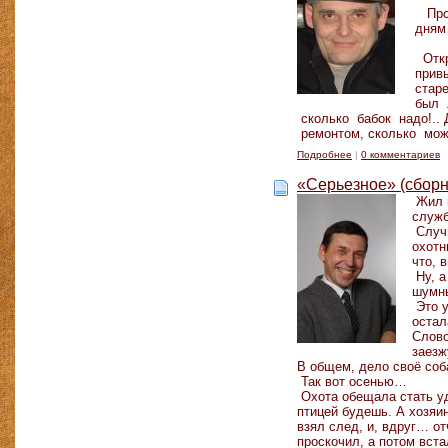
Просы
дням 
Откры
привы
старе
был л
сколько бабок надо!..
ремонтом, сколько м
Подробнее
|
0 комментариев
«Серьезное» (сборн
Жил п
служб
Случи
охотн
что, 
Ну, а
шумны
Это у
остал
Слово
заезж
В общем, дело своё соб
Так вот осенью…
Охота обещала стать уд
птицей будешь. А хозяи
взял след, и, вдруг… о
проскочил, а потом вста