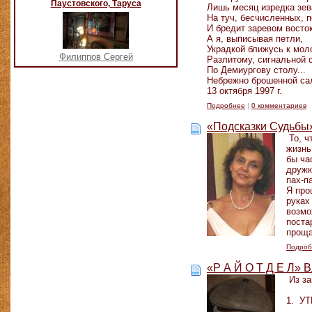
Паустовского, Таруса
Лишь месяц изредка зев
На туч, бесчисленных, п
И бредит заревом восток
А я, выписывая петли,
Украдкой ближусь к мол
Филиппов Сергей
Разлитому, сигнальной с
По Демиургову столу...
Небрежно брошенной са
13 октября 1997 г.
Подробнее
|
0 комментариев
«Подсказки Судьбы
То, ч
жизнь
бы ча
дружк
пах-па
Я про
руках
возмо
поста
проща
Подроб
«Р А Й О Т Д Е Л» 
Из за
1. У