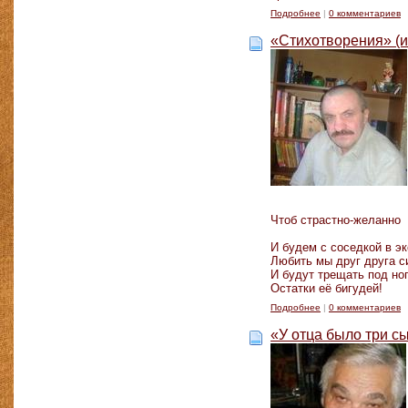
Подробнее
|
0 комментариев
«Стихотворения» (и
Чтоб страстно-желанно
И будем с соседкой в эк
Любить мы друг друга с
И будут трещать под но
Остатки её бигудей!
Подробнее
|
0 комментариев
«У отца было три с