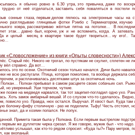
паюсь я обычно ровно в 6.30 утра, это привычка, даже по воскр
трудно от неё отделаться, заставить себя поваляться в постели 
в сонные глаза, первым делом пялюсь на электронные часы на ст
чно разглядываю глянцевые фотки Рэмбо с Терминатором, изучаю 
нького ковра, рассматриваю жёлтые пятна на потолке… В последни
ет этак… давно был, короче, уж и не вспомнить, когда. А затевать
 Да и целый месяц в квартире такое будет твориться… ну его!.. Т
ожно…
ик «Словосложение» из книги «Опыты словесности») Алек
ёс. Старый пёс. Никого не трогал, по пустякам не скулил, сплетен не л
у вёл справно. Да вот…
лось это по осени. Охотничий сезон только начался. Дичи было навало
ики не всю распугали. Птица, которая помоложе, та вообще держала себ
впрочем, и расплачивалась десятками штук за охотничью ночь.
 Полкан… Полкан пребывал в самом расцвете своих собачьих сил. Рыжий
й, но уверенный. Уши торчком, чуткие.
же позже на медведя нарвался, так тот зацепил-погладил одно ухо. Ран
ась. Хоть замок амбарный вешай. И со слухом что-то сделалось. Видно,
м, повисло ухо. Правда, нюх остался. Выручал. И хвост был. Куда там 
ую болонку-фифу столичную - раз не поделили. Тьфу! Честь отстоял, но
ачье знал, да и хозяин попался. Не лопух.
ачной. Примета такая была у Полкана. Если первым выстрелом подстрел
н первым же дуплетом чирка срезал. Я же говорю, мужик был - что надо
тчётливо услышал, как кто-то рядом спросил: «Куда ты?» Пару метров, п
л, как вкопаный.