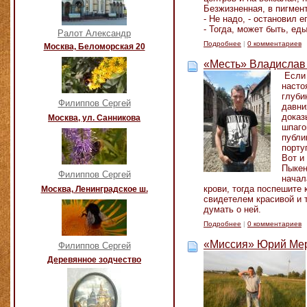
Безжизненная, в пигмен
- Не надо, - остановил е
- Тогда, может быть, ед
Ралот Александр
Подробнее
|
0 комментариев
Москва, Беломорская 20
«Месть» Владислав
Если 
насто
глуби
Филиппов Сергей
давни
доказ
Москва, ул. Санникова
шпаго
публи
порту
Вот и
Пыкен
Филиппов Сергей
начал
крови, тогда поспешите 
Москва, Ленинградское ш.
свидетелем красивой и 
думать о ней.
Подробнее
|
0 комментариев
«Миссия» Юрий Ме
Филиппов Сергей
Деревянное зодчество