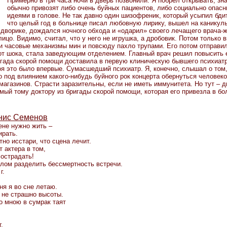
Примерно в три часа ночи в дверь позвонили. Я побрел открывать, зна
обычно привозят либо очень буйных пациентов, либо социально опасн
идеями в голове. Не так давно один шизофреник, который усыпил бди
что целый год в больнице писал любовную лирику, вышел на каникул
 дворике, дождался ночного обхода и «одарил» своего лечащего врача
ицо. Видимо, считал, что у него не игрушка, а дробовик. Потом только в
ли часовые механизмы мин и повсюду пахло трупами. Его потом отправил
т шока, стала заведующим отделением. Главный врач решил повысить 
игада скорой помощи доставила в первую клиническую бывшего психиатр
оя это было впервые. Сумасшедший психиатр. Я, конечно, слышал о том,
о под влиянием какого-нибудь буйного рок концерта обернуться человеко
магазинов. Страсти заразительны, если не иметь иммунитета. Но тут – 
мый тому доктору из бригады скорой помощи, которая его привезла в бо
нис Семенов
ене нужно жить –
ирать.
тно исстари, что сцена лечит.
т актера в том,
сострадать!
алом разделить бессмертность встречи.
г.
ня я во сне летаю.
 не страшно высоты.
о мною в сумрак таят
.
.