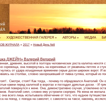
»
ХУДОЖЕСТВЕННАЯ ГАЛЕРЕЯ
»
АВТОРЫ
»
МЕДИА
Б
»
»
КОВ ЖУРНАЛА
2017
Новый День №8
ка ДЖЕЙН» Валерий Веларий
нная, древняя, высотой в полтора человеческих роста калитка нехотя с
о скрежеща, она повернулась на коричневых от ржавчины петлях и стук
гнулись от удара изъеденные временем серые доски широких ворот. И во
ваясь на столбах, словно захорошевший от пивка гуляка, который из п
.
т!.. Смотри, стоят! Как тогда, - почему-то обрадовался Анатолий. Он 
ртые камни перед калиткой в воротах и погладил дряхлые доски. - И тря
лий повернулся к жене. Она, демонстративно скучая, утомленно оста
анов. Анатолий сиял, словно ему устроили сюрприз. Но жена не желала
 она всего лишь испытывала облегчение от того, что нудное путешестви
са на поезд, с поезда на самолет, с самолета на такси, наконец, иссякл