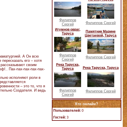
Филиппов
Филиппов Сергей
Сергей
Игумнов овраг,
Памятник Марине
Таруса
Цветаевой, Таруса
Филиппов
раматургией. А Он всю
Филиппов Сергей
Сергей
е пересказать его – хотя
о рассказывают своим
Река Таруска,
Река Таруска, Таруса
Таруса
ф!.. Пах-пах-пах-пах-пах-
ельно исполняют роли в
представляется
овенности – это то, что я
ительно Создателя. И ведь
Филиппов
Филиппов Сергей
Сергей
Кто онлайн?
Пользователей:
0
Гостей:
3