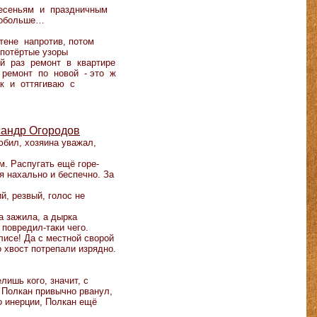
есеньям и праздничным
побольше…
ене напротив, потом
потёртые узоры
й раз ремонт в квартире
 ремонт по новой - это ж
ак и оттягиваю с
сандр Огородов
юбил, хозяина уважал,
м. Распугать ещё горе-
я нахально и беспечно. За
, резвый, голос не
а зажила, а дырка
 повредил-таки чего.
лисе! Да с местной сворой
 хвост потрепали изрядно.
ишь кого, значит, с
. Полкан привычно рванул,
о инерции, Полкан ещё