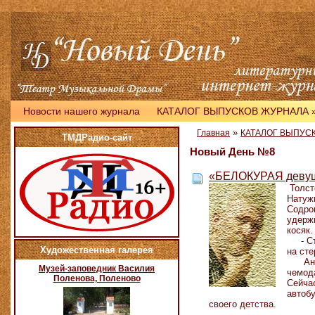
Новости нашего журнала
КАТАЛОГ ВЫПУСКОВ ЖУРНАЛА
»
Главная
КАТАЛОГ ВЫПУС
ТМДРадио-сайт
Новый День №8
«БЕЛОКУРАЯ девуш
Толсте
Натужн
Содро
удержи
косяк
- Стоя
Художественная галерея
на сте
Анато
Музей-заповедник Василия
чемод
Поленова, Поленово
Сейчас
автобу
своего детства.