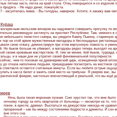
тных пятнах кисть легла на край стола. Отец поморщился и со вздохом 
го бродяга. - Не надо денег, пожалуйста.
ы? - засуетилась мама. - Вы голодны, наверное. Хотите, я закажу вам ом
 Кураш
воскресным июльским вечером вы надумаете совершить прогулку по ве
ятельно рекомендую заглянуть на проспект Республики. Там, немного в с
не небольшого тенистого сквера, вы увидите Кампу Пыкену, старинную а
х пор на этой арене мужественные матадоры в беспощадных ристалища
ывали свою отвагу, демонстрируя при этом виртуозную ловкость и умен
й. Но быков больше не убивают, и матадоры редко теперь выходят на ар
кой своим кровавым мастерством. И, тем не менее, бой быков, туррада, 
гальцы, и в наши дни не утратил своей феноменальной популярности.
 сейчас, чем-то похожая на древнеримский цирк, освещённая яркой илл
у до отказа наполнена людьми, пришедшими посмотреть на жестокое с
а спектакля остаются считанные минуты. Если вы любите острые ощуще
купить в кассе билет и занять своё место на трибунах. Я уверяю вас, вы
трагической феерии, настолько впечатляющей и реальной, что вы ещё д
ркеев
Ночь была тихая морозная лунная. Снег хрустел так, что мне было
ночному городу за пять кварталов от больницы — несмотря на то, чт
покое, в кресле, дремал. Выспаться на дежурствах никогда не удавал
прозрачный – как бы между состояниями бодрости и дремоты. И сон в
вне этого сна.