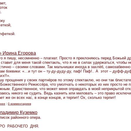
ает,
оток
.
оку
еткой,
лфеткой.
» Ирина Егорова
то я пишу, несомненно – плагиат. Просто я преклоняюсь перед Божьей д
 ставит для меня такой спектакль, что я не в силах удержаться, чтобы н
стично – своими словами. Так мальчишки иногда в захлёб, самозабвенн
ам боевики: «…и тут он – ту-ду-дуду-ду, паф! Паф!.. А этот – дуфф-дуф
хх!!».
шу прощения у своих партнёров по этому спектаклю, но они так блистат
 Божественного Режиссёра, что умолчать о некоторых из них просто не 
жным. Единственное, что может меня оправдать в моей неприкрытой откр
раюсь никого не судить. Ведь казнить или миловать – это право исключ
ет же он всех нас, в конце концов, и терпит! Ох, сколько терпит!
нее
|
0 комментариев
Владимир Куземко
писок районного опера.
ТРО РАБОЧЕГО ДНЯ.