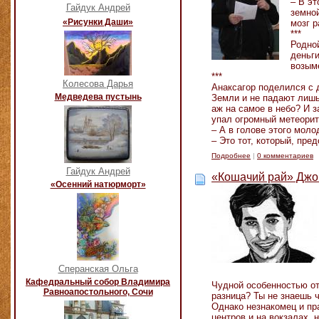
– В эт
Гайдук Андрей
земной
«Рисунки Даши»
мозг р
***
Родно
деньги
возым
***
Колесова Дарья
Анаксагор поделился с 
Медведева пустынь
Земли и не падают лишь
аж на самое в небо? И 
упал огромный метеори
– А в голове этого моло
– Это тот, который, пре
Подробнее
|
0 комментариев
Гайдук Андрей
«Кошачий рай» Джо
«Осенний натюрморт»
Сперанская Ольга
Кафедральный собор Владимира
Чудной особенностью от
Равноапостольного, Сочи
разница? Ты не знаешь ч
Однако незнакомец и пр
центров и на вокзалах, 