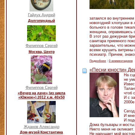
Гайдук Андрей
затаился во внутреннем
Долгопрудный
новогодней хлопушки в л
больного в голове тика
женщина, оправившись о
В этот раз дежурная бр
санитара приемного пок
заразительны, что можн
Филиппов Сергей
всеми крушить витрины 
Москва, Центр
психиатр. Причем, знако
Подробнее
|
0 комментариев
«Песни юности» Де
На сц
не ум
Извес
Филиппов Сергей
Талан
чтоб 
«Вечер на даче» (из цикла
«Южное») 2012 х.м. 40х50
И с з
2000е 
Сегод
И мне
И под
Дома бульвары и мосты
Жданов Александр
Никто меня не окликает.
Дом-музей Константина
Не нарушает мой восторг