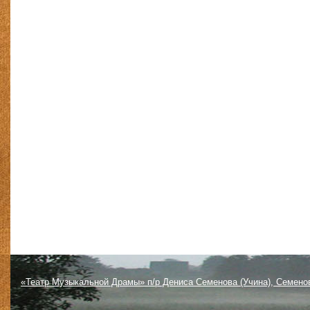
«Театр Музыкальной Драмы» п/р Дениса Семенова (Учина), Семено