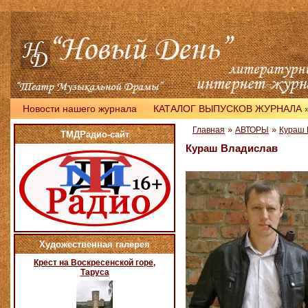
Новости нашего журнала
КАТАЛОГ ВЫПУСКОВ ЖУРНАЛА
»
»
Главная
АВТОРЫ
Кураш 
ТМДРадио-сайт
Кураш Владислав
Художественная галерея
Крест на Воскресенской горе,
Таруса