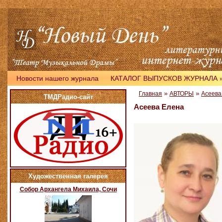
Новости нашего журнала
КАТАЛОГ ВЫПУСКОВ ЖУРНАЛА
»
»
Главная
АВТОРЫ
Асеева
ТМДРадио-сайт
Асеева Елена
Художественная галерея
Собор Архангела Михаила, Сочи