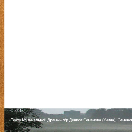
«Театр Музыкальной Драмы» п/р Дениса Семенова (Учина), Семено