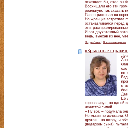
отказался бы, ехал он б
Восхищали его эти гром
реальную, так сказать 
Павел рисковал на соре
Но Франция встретила п
останавливался перед д
эти, растиражированные
И вот двухэтажный автоб
ведь, выехав из неё, ув
Подробнее
|
0 комментариев
«Крылатые страхи»
Душ
Анн
бла
охо
вст
Взд
про
отв
бол
Дав
Её 
коронавирус, по одной 
нечистой силой…
– Ну вот, – подумала он
Но мыши не исчезали. Он
другая – на штору, и об
(подарком сына), пытала