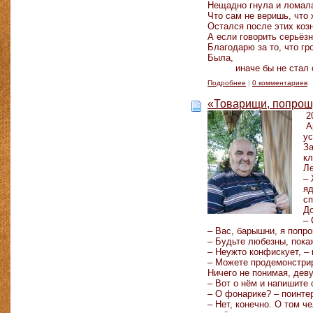
Нещадно гнула и ломал
Что сам не веришь, что
Остался после этих ко
А если говорить серьёзн
Благодарю за то, что гр
Была,
иначе бы не стал с
Подробнее
|
0 комментариев
«Товарищи, попрошу
20
Ар
ус
За
кл
Ле
– 
яд
сп
До
– 
– Вас, барышни, я попр
– Будьте любезны, пока
– Неужто конфискует, –
– Можете продемонстрир
Ничего не понимая, дев
– Вот о нём и напишите 
– О фонарике? – поинте
– Нет, конечно. О том ч