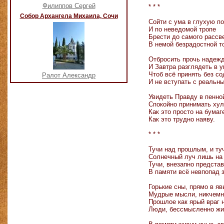
Филиппов Сергей
* * *
Собор Архангела Михаила, Сочи
Сойти с ума в глухую п
И по неведомой тропе
Брести до самого рассв
В немой безрадостной т
Отбросить прочь надеж
И Завтра разглядеть в у
Чтоб всё принять без со
Ралот Александр
И не вступать с реальны
Увидеть Правду в пенной
Спокойно принимать хул
Как это просто на бумаг
Как это трудно наяву.
* * *
Тучи над прошлым, и ту
Солнечный луч лишь на 
Тучи, внезапно предста
В памяти всё невпопад 
Горькие сны, прямо в я
Мудрые мысли, никчемн
Прошлое как ярый враг 
Люди, бессмысленно жи