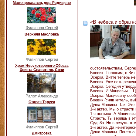
Малоярославец, дер. Радищево
«В небеса и обратн
Филиппов Сергей
Верхняя Масловка
Филиппов Сергей
Храм Нерукотворного Образа
обстоятельствам, Серге
Христа Спасителя, Сочи
Боевик. Положим, с Вит
Эсерка. Витте теперь н
Боевик. Уже есть решен
Эсерка. Сегодня утверд
Боевик. И Мациевич… Ц
Эсерка. Мациевичу сообщ
Ралот Александр
Боевик (сняв китель, вы
Старая Таруса
Душа Машины. Так. Это 
1-й актер. Мы о страсти
1-я актриса. А Мациевич
Страсть. Ты веришь в э
Судьба. Но в результат
Филиппов Сергей
1-й актер. Да неинтерес
Душа Машины. Понятно. 
Дмитровка