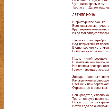
Не осень ли здесь прох
Чуть ниже травы и чуть
Таилась… Да вот насле
ЛЕТНЯЯ НОЧЬ
В приоткрытое окошко
Веет свежестью лучисто
Круг зеркально-золотис
Из-за туч глядит сторож
Льются струи серебрист
Над натруженным посёл
Видно так, что хоть иго
Собирай на поле чистом
Пахнет липой, резедою
С земляничной тонкой н
И в ночном пространств
Говорит звезда с звездо
Звёзды – капельки, пес
Как жемчужины сверкаю
Свет их к нам перетекае
Отражается в росинках.
Сон крадётся, словно ко
Трётся об руку невинно
Но как смотрятся картин
Ветви сада за окошком!.