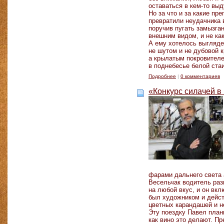
оставаться в кем-то выд
Но за что и за какие пр
превратили неудачника в
поручив пугать замызга
внешним видом, и не как
А ему хотелось выгляде
не шутом и не дубовой к
а крылатым покровител
в поднебесье белой ста
Подробнее
|
0 комментариев
«Конкурс силачей 
фарами дальнего света а
Весельчак водитель раз
на любой вкус, и он вк
был художником и дейст
цветных карандашей и н
Эту поездку Павел план
как вино это делают. Пр