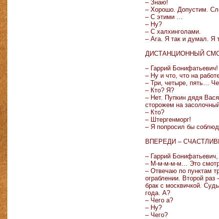
– Знаю!
– Хорошо. Допустим. Сл
– С этими …
– Ну?
– С халхинголами.
– Ага. Я так и думал. Я
ДИСТАНЦИОННЫЙ СМО
– Гаррий Бонифатьевич! 
– Ну и что, что на рабо
– Три, четыре, пять… Ч
– Кто? Я?
– Нет. Пупкин дядя Вася
сторожем на засолочный
– Кто?
– Штергенморг!
– Я попросил бы соблю
ВПЕРЕДИ – СЧАСТЛИВ
– Гаррий Бонифатьевич,
– М-м-м-м-м… Это смотря
– Отвечаю по пунктам тр
ограблении. Второй раз
брак с москвичкой. Судь
года. А?
– Чего а?
– Ну?
– Чего?