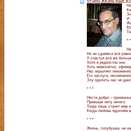
«Рано жизнь ещё и
Не
Ка
Зн
И 
Жи
Во
Та
* *
Не
Но не сдаёмся всё равн
У счастья всё же больш
Хотя и редкостно оно.
Хоть мимолётно, эфеме
Нас окрыляет неизменно
Его заслуга, несомненно
Злу одолеть нас не дан
* * *
Нести добро – призвань
Превыше нету ничего.
Тогда лишь станет мир 
Когда любовь вдохнём в
* * *
Жизнь, голубушка, не на