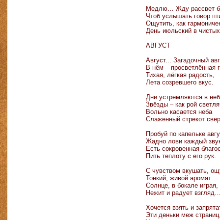
Медлю… Жду рассвет б
Чтоб услышать говор пт
Ощутить, как гармониче
День июльский в чисты
АВГУСТ
Август... Загадочный авг
В нём – просветлённая г
Тихая, лёгкая радость,
Лета созревшего вкус.
Дни устремляются в не
Звёзды – как рой светля
Вольно касается неба
Слаженный стрекот све
Пробуй по капельке авгу
Жадно лови каждый зву
Есть сокровенная благос
Пить теплоту с его рук.
С чувством вкушать, о
Тонкий, живой аромат.
Солнце, в бокале играя,
Нежит и радует взгляд
Хочется взять и запрята
Эти деньки меж страниц