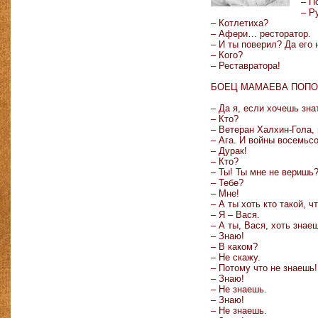
– П
– Р
– Котлетиха?
– Афери… ресторатор.
– И ты поверил? Да его 
– Кого?
– Реставратора!
БОЕЦ МАМАЕВА ПОП
– Да я, если хочешь зна
– Кто?
– Ветеран Халхин-Гола, 
– Ага. И войны восемьс
– Дурак!
– Кто?
– Ты! Ты мне не веришь
– Тебе?
– Мне!
– А ты хоть кто такой, 
– Я – Вася.
– А ты, Вася, хоть знае
– Знаю!
– В каком?
– Не скажу.
– Потому что не знаешь
– Знаю!
– Не знаешь.
– Знаю!
– Не знаешь.