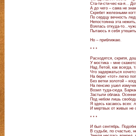
Ста-ти-сти-чес-ка-я... Д
А до чего – сама не зна
Скребет железными ког
По сердцу вечность лед
Непостоянна эта нежить
Взялась откуда-то...чуж
Пытаюсь я себя утешить.
Но – приближаю.
* * *
Расходятся, скрипя, до
У мостика – мне скажетс
Над Летой, как всегда, т
Что задержаться хочетс
На берег «тот» легко по
Без ветки золотой – ко
На пенсию ушел измуче
Возил туда-сюда. Барка
Застыли облака. Осенни
Под небом лишь свобода
Я здесь касаюсь всех: 
И мертвых от живых не
* * *
И был сентябрь. Подобн
В судьбе, по счастью, н
Земля неслась вперед, 