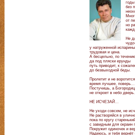
годы
без 
неох
Мног
от п
но р
кажд
Не д
чудо
у натруженной испарины
трудовая и цена.
А бесцельно, по течени
да под пляски ерунды
путь приводит, к сожале
до безвыходной беды.
Пролетит и не воротится
время лучшее, поверь…
Постучишь, а Богородиц
не откроет в небо дверь
НЕ ИСЧЕЗАЙ…
Не уходи совсем, не исч
Не растворяйся в уличн
пока по кругу стареньки
с завидным для окраин 
Покружит одиночек и вер
Надеюсь, и тебя вернёт