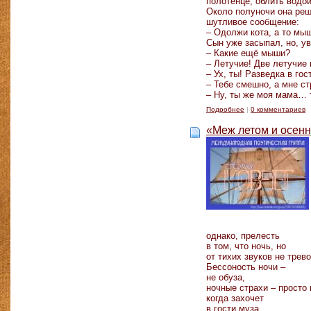
полотенце, облить водо
Около полуночи она реш
шутливое сообщение:
– Одолжи кота, а то мы
Сын уже засыпал, но, у
– Какие ещё мыши?
– Летучие! Две летучие 
– Ух, ты! Разведка в г
– Тебе смешно, а мне ст
– Ну, ты же моя мама… 
Подробнее
|
0 комментариев
«Меж летом и осен
однако, прелесть
в том, что ночь, но
от тихих звуков не трев
Бессоность ночи –
не обуза,
ночные страхи – просто 
когда захочет
в гости муза