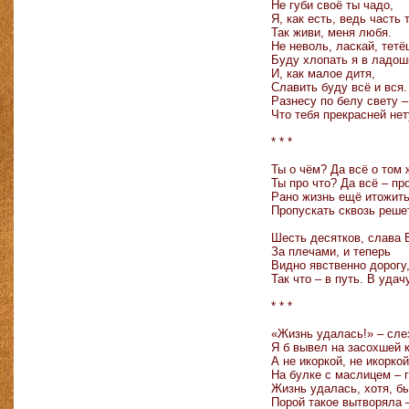
Не губи своё ты чадо,
Я, как есть, ведь часть 
Так живи, меня любя.
Не неволь, ласкай, тетё
Буду хлопать я в ладош
И, как малое дитя,
Славить буду всё и вся.
Разнесу по белу свету –
Что тебя прекрасней нет
* * *
Ты о чём? Да всё о том 
Ты про что? Да всё – пр
Рано жизнь ещё итожить
Пропускать сквозь реше
Шесть десятков, слава Б
За плечами, и теперь
Видно явственно дорогу
Так что – в путь. В удач
* * *
«Жизнь удалась!» – сле
Я б вывел на засохшей к
А не икоркой, не икоркой
На булке с маслицем – г
Жизнь удалась, хотя, б
Порой такое вытворяла 