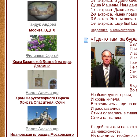
2-я актриса. В деле хоч
Душа Машины. Нам дана 
1-я актриса. Даже актуа
2-я актриса. Имею прав
3-й актер. Это ты насч
1-я актриса. Ещё бы! Ё
Гайдук Андрей
Москва, ВДНХ
Подробнее
|
0 комментариев
«Где-то там, за бур
Был
При
И в
Филиппов Сергей
И з
Храм Казанской Божьей матери,
Гре
Дагомыс
Не 
Сти
Сти
Люд
Во 
Ралот Александр
Но были души горячи,
Храм Нерукотворного Образа
И кровь кипела.
Христа Спасителя, Сочи
Встречались люди на в
И расставались.
Стихи слагались в тиши
Стихи слагались.
Людей сжигали на костр
Ралот Александр
За непохожесть.
Ивановская площадь Московского
Но мысли их, пройдя скв