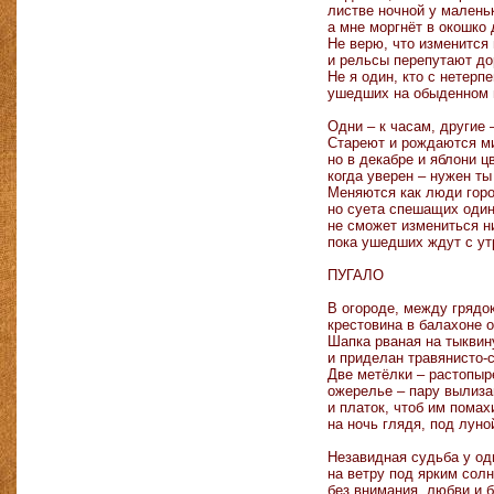
листве ночной у маленьк
а мне моргнёт в окошко
Не верю, что изменится
и рельсы перепутают до
Не я один, кто с нетерп
ушедших на обыденном 
Одни – к часам, другие –
Стареют и рождаются м
но в декабре и яблони цв
когда уверен – нужен ты
Меняются как люди горо
но суета спешащих оди
не сможет измениться н
пока ушедших ждут с ут
ПУГАЛО
В огороде, между грядок
крестовина в балахоне 
Шапка рваная на тыквин
и приделан травянисто-
Две метёлки – растопыр
ожерелье – пару вылиза
и платок, чтоб им помах
на ночь глядя, под луно
Незавидная судьба у од
на ветру под ярким сол
без внимания, любви и б