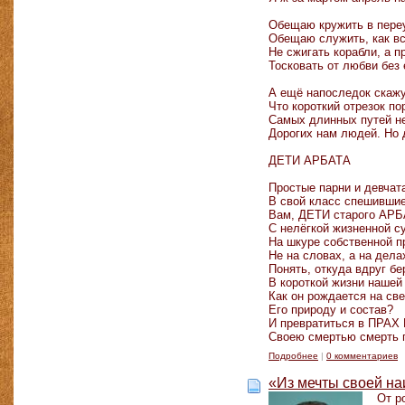
Обещаю кружить в пере
Обещаю служить, как вс
Не сжигать корабли, а п
Тосковать от любви без 
А ещё напоследок скажу
Что короткий отрезок п
Самых длинных путей н
Дорогих нам людей. Но 
ДЕТИ АРБАТА
Простые парни и девчат
В свой класс спешившие
Вам, ДЕТИ старого АР
С нелёгкой жизненной с
На шкуре собственной п
Не на словах, а на дела
Понять, откуда вдруг бе
В короткой жизни наше
Как он рождается на св
Его природу и состав?
И превратиться в ПРАХ
Своею смертью смерть 
Подробнее
|
0 комментариев
«Из мечты своей на
От р