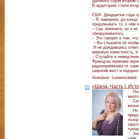
далёкого сорок втором г
В аудиторию стали вход
США. Двадцатые годы п
– Я, наверное, до конца
придумывать то, о чём 
– Сэр, извините, но я 
обнаруживалось.
– Это говорит о том, чт
– Вы слышали об изобр
И не дождавшись ответа
мировую известность, в
– Ступайте и немедленно
Французы первыми окрес
радиоприёмники от ламп,
широкий жест и подарил
Подробнее
|
0 комментариев
«Шиза. Часть I. Ис
Поста
много
Сегод
вечно
Но се
предс
позор
закуп
туман
Зная 
себе,