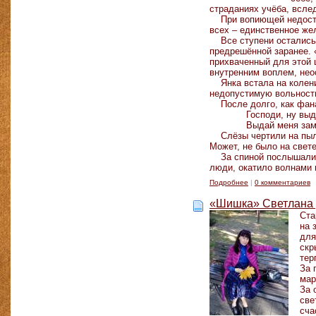
страданиях учёба, вслед
При вопиющей недостаче
всех – единственное же
Все ступени остались п
предрешённой заранее. 
прихваченный для этой 
внутренним воплем, нео
Янка встала на колени 
недопустимую вольность
После долго, как фанат
Господи, ну выдай
Выдай меня замуж
Слёзы чертили на пыль
Может, не было на свете
За спиной послышались 
люди, окатило волнами 
Подробнее
|
0 комментариев
«Шишка» Светлана 
Ста
на 
для
скр
тер
За 
мар
За 
све
сча