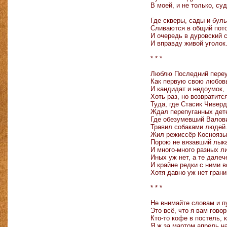
В моей, и не только, суд
Где скверы, сады и бул
Сливаются в общий пото
И очередь в дуровский 
И вправду живой уголок
* * *
Люблю Последний переу
Как первую свою любов
И кандидат и недоумок,
Хоть раз, но возвратитс
Туда, где Стасик Чивер
Ждал перепуганных дет
Где обезумевший Валов
Травил собаками людей
Жил режиссёр Косноязы
Порою не вязавший лык
И много-много разных ли
Иных уж нет, а те далеч
И крайне редки с ними в
Хотя давно уж нет гран
* * *
Не внимайте словам и 
Это всё, что я вам гово
Кто-то кофе в постель, 
Я ж за мартом апрель н