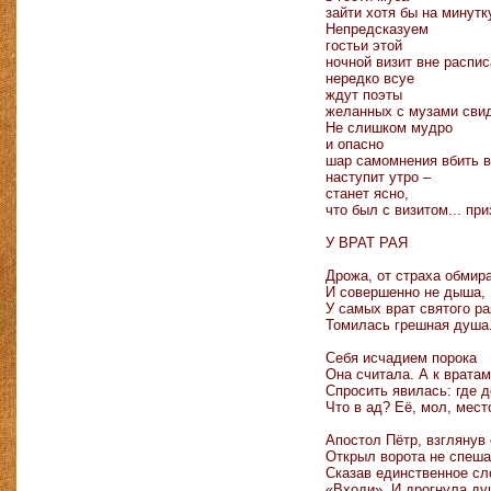
зайти хотя бы на минутк
Непредсказуем
гостьи этой
ночной визит вне распис
нередко всуе
ждут поэты
желанных с музами сви
Не слишком мудро
и опасно
шар самомнения вбить в
наступит утро –
станет ясно,
что был с визитом... пр
У ВРАТ РАЯ
Дрожа, от страха обмир
И совершенно не дыша,
У самых врат святого ра
Томилась грешная душа
Себя исчадием порока
Она считала. А к вратам
Спросить явилась: где д
Что в ад? Её, мол, мест
Апостол Пётр, взглянув 
Открыл ворота не спеша
Сказав единственное сл
«Входи». И дрогнула ду