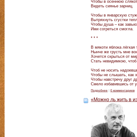
Чтобы в осеннюю сляко
Видеть сиянье зарниц.
Чтобы в январскую сту
Вытряхнуть сгустки тепл
Чтобы душа – как завью
Ими согреться смогла.
* * *
В мякоти яблока лёгкая 
Нынче же грусть мне во
Хочется скрыться от мир
Стать невидимкою, чтоб
Чтоб не носить надоевш
Чтобы не слышать, как х
Чтобы навстречу друг д
Смело избавившись от у
Подробнее
|
0 комментариев
«Можно ль жить в и