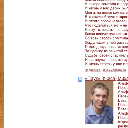
А вскоре замерла в лад
И жизнь у нас двоих был
Моя ж на полке комкала
В тоскливой куче старо
И оттого порой казалась
Что поделиться ею – не
Лоскут отрезать – в па
Какая победительная мг
Со всех сторон сгустил
Когда навек в ней раств
Я мая дождалась: дождя
За брошку из забытой т
Судьбы своей спаситель
Я вытянула – просто гр
И жизнь теперь у нас с 
Подробнее
|
0 комментариев
«Паук» (пьеса) Ми
Альфа
Первы
Альфа
Первы
Бета.
Первы
Бета 
Альфа
Первы
отдел
распо