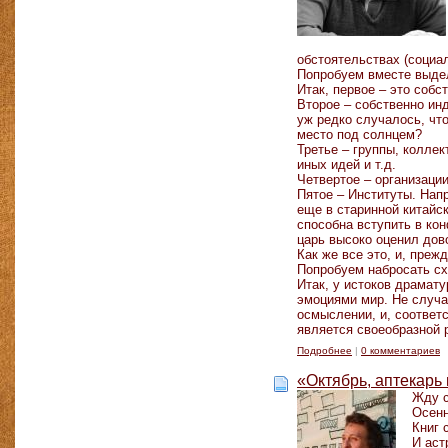
обстоятельствах (социа
Попробуем вместе выдел
Итак, первое – это собс
Второе – собственно ин
уж редко случалось, чт
место под солнцем?
Третье – группы, коллек
иных идей и т.д.
Четвертое – организации
Пятое – Институты. Нап
еще в старинной китайск
способна вступить в ко
царь высоко оценил дов
Как же все это, и, пре
Попробуем набросать сх
Итак, у истоков драмат
эмоциями мир. Не случа
осмыслении, и, соответ
является своеобразной 
Подробнее
|
0 комментариев
«Октябрь, аптекарь
Жду с
Осенн
Книг 
И аст