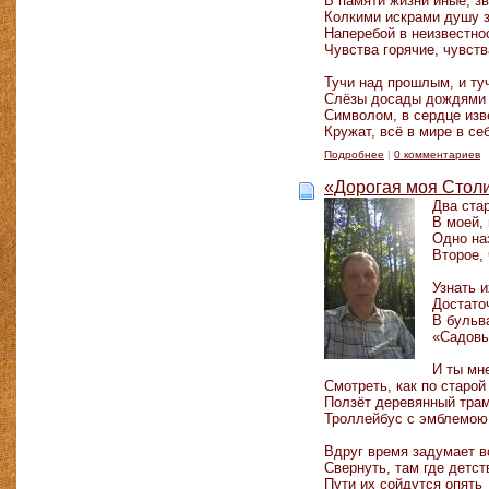
В памяти жизни иные, з
Колкими искрами душу 
Наперебой в неизвестно
Чувства горячие, чувст
Тучи над прошлым, и ту
Слёзы досады дождями
Символом, в сердце из
Кружат, всё в мире в се
Подробнее
|
0 комментариев
«Дорогая моя Стол
Два ста
В моей, 
Одно на
Второе,
Узнать и
Достато
В бульва
«Садовы
И ты мн
Смотреть, как по старо
Ползёт деревянный трам
Троллейбус с эмблемою
Вдруг время задумает в
Свернуть, там где детст
Пути их сойдутся опять