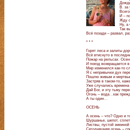
Дожди
В. за
Всего
И – п
Жду с
Ну, а
Так в
Всё позади – развал, р
* * *
Горят леса и залиты дор
Всё втиснуто в последн
Пожар на рельсах. Осень
И поезд возвращается в 
Мир изменился как-то с
Я с непривычки дух пер
Пошлю живым и мертвы
Застряв в таком-то, каж
Уже случались времена 
Дай Бог, и эту тьму пе
Огонь – вода…как преж
А ты один…
ОСЕНЬ
А осень – что? Одно и т
Шуршанье, шепот, сплет
Листвы, пустой змеиной 
Сегодняшняя осень – ср