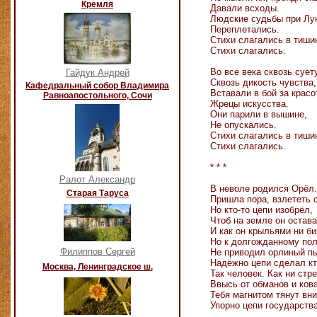
Кремля
Давали всходы.
Людские судьбы при Лу
Переплетались.
Стихи слагались в тиши
Стихи слагались.
Во все века сквозь суету
Гайдук Андрей
Сквозь дикость чувства,
Кафедральный собор Владимира
Вставали в бой за красо
Равноапостольного, Сочи
Жрецы искусства.
Они парили в вышине,
Не опускались.
Стихи слагались в тиши
Стихи слагались.
* * *
Ралот Александр
В неволе родился Орёл.
Старая Таруса
Пришла пора, взлететь 
Но кто-то цепи изобрёл,
Чтоб на земле он остава
И как он крыльями ни би
Но к долгожданному по
Филиппов Сергей
Не приводил орлиный п
Надёжно цепи сделал кт
Москва, Ленинградское ш.
Так человек. Как ни стр
Ввысь от обманов и ков
Тебя магнитом тянут вни
Упорно цепи государств