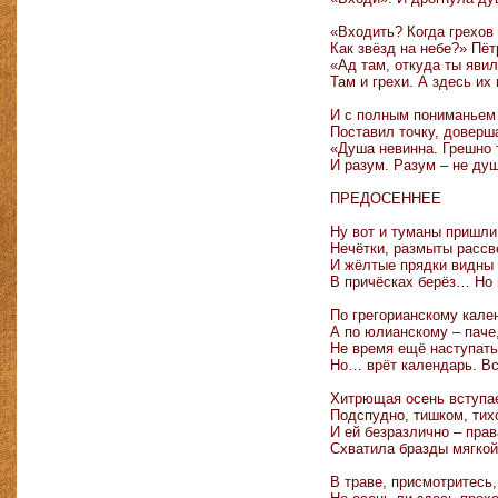
«Входить? Когда грехов
Как звёзд на небе?» Пёт
«Ад там, откуда ты явил
Там и грехи. А здесь их 
И с полным пониманьем
Поставил точку, доверш
«Душа невинна. Грешно 
И разум. Разум – не ду
ПРЕДОСЕННЕЕ
Ну вот и туманы пришли
Нечётки, размыты рассв
И жёлтые прядки видны 
В причёсках берёз… Но 
По грегорианскому кале
А по юлианскому – паче
Не время ещё наступать
Но… врёт календарь. Вс
Хитрющая осень вступае
Подспудно, тишком, тих
И ей безразлично – прав
Схватила бразды мягкой
В траве, присмотритесь