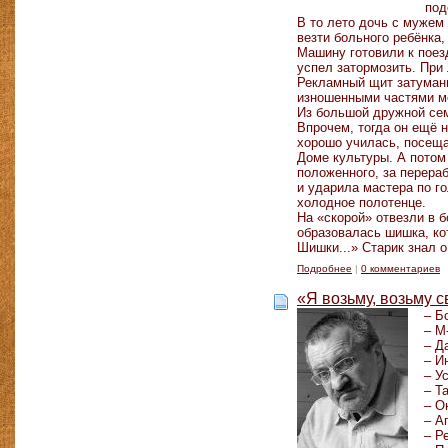
под
В то лето дочь с мужем
везти больного ребёнка,
Машину готовили к поезд
успел затормозить. При
Рекламный щит затумани
изношенными частями ме
Из большой дружной сем
Впрочем, тогда он ещё 
хорошо училась, посещ
Доме культуры. А потом
положенного, за перераб
и ударила мастера по го
холодное полотенце.
На «скорой» отвезли в б
образовалась шишка, ко
Шишки...» Старик знал о
Подробнее
|
0 комментариев
«Я возьму, возьму 
– Б
– М
– Д
– И
– У
– Т
– О
– А
– Р