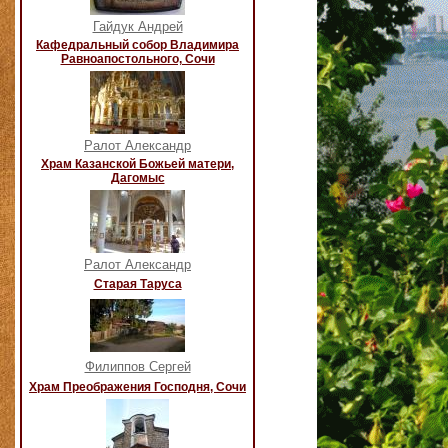
Гайдук Андрей
Кафедральный собор Владимира
Равноапостольного, Сочи
Ралот Александр
Храм Казанской Божьей матери,
Дагомыс
Ралот Александр
Старая Таруса
Филиппов Сергей
Храм Преображения Господня, Сочи