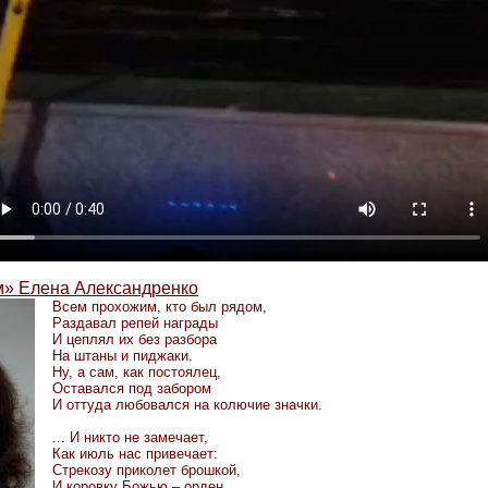
м» Елена Александренко
Всем прохожим, кто был рядом,
Раздавал репей награды
И цеплял их без разбора
На штаны и пиджаки.
Ну, а сам, как постоялец,
Оставался под забором
И оттуда любовался на колючие значки.
... И никто не замечает,
Как июль нас привечает:
Стрекозу приколет брошкой,
И коровку Божью – орден ...