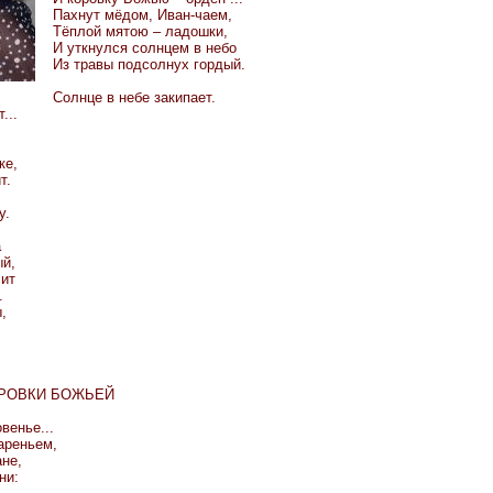
Пахнут мёдом, Иван-чаем,
Тёплой мятою – ладошки,
И уткнулся солнцем в небо
Из травы подсолнух гордый.
Солнце в небе закипает.
...
ке,
т.
,
у.
а
ый,
сит
.
,
ОРОВКИ БОЖЬЕЙ
венье...
ареньем,
ане,
ни: