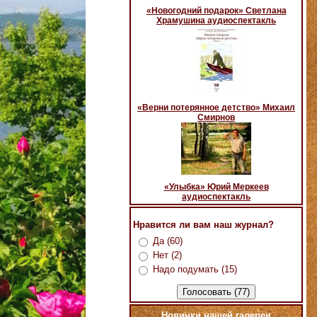
«Новогодний подарок» Светлана
Храмушина аудиоспектакль
«Верни потерянное детство» Михаил
Смирнов
«Улыбка» Юрий Меркеев
аудиоспектакль
Нравится ли вам наш журнал?
Да (60)
Нет (2)
Надо подумать (15)
Новинки нашей галереи