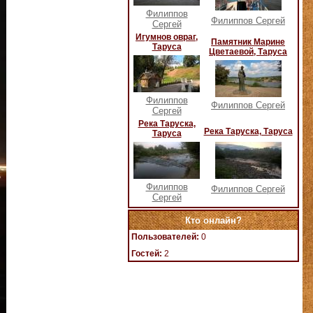
Филиппов
Филиппов Сергей
Сергей
Игумнов овраг,
Памятник Марине
Таруса
Цветаевой, Таруса
Филиппов
Филиппов Сергей
Сергей
Река Таруска,
Река Таруска, Таруса
Таруса
Филиппов
Филиппов Сергей
Сергей
Кто онлайн?
Пользователей:
0
Гостей:
2