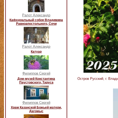
Ралот Александр
Кафедральный собор Владимира
Равноапостольного, Сочи
Ралот Александр
Катуар
Филиппов Сергей
Остров Русский, г. Вла
Дом-музей Константина
Паустовского, Таруса
Филиппов Сергей
Храм Казанской Божьей матери,
Дагомыс