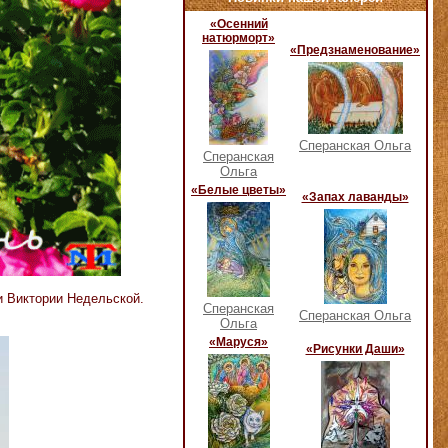
«Осенний
натюрморт»
«Предзнаменование»
Сперанская Ольга
Сперанская
Ольга
«Белые цветы»
«Запах лаванды»
и Виктории Недельской.
Сперанская
Сперанская Ольга
Ольга
«Маруся»
«Рисунки Даши»