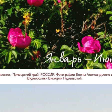
дивосток, Приморский край, РОССИЯ. Фотографии Елены Александренко 
Видеоролики Виктории Недельской.