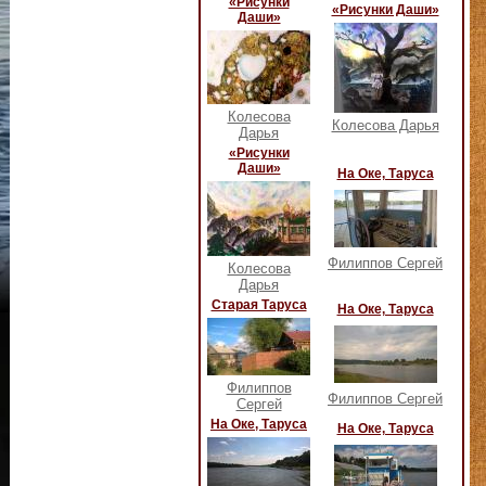
«Рисунки
«Рисунки Даши»
Даши»
Колесова
Колесова Дарья
Дарья
«Рисунки
Даши»
На Оке, Таруса
Филиппов Сергей
Колесова
Дарья
Старая Таруса
На Оке, Таруса
Филиппов
Филиппов Сергей
Сергей
На Оке, Таруса
На Оке, Таруса