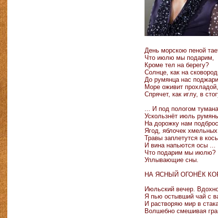
День морскою пеной тает
Что июлю мы подарим,
Кроме тел на берегу?
Солнце, как на сковород
До румянца нас поджари
Море оживит прохладой
Спрячет, как иглу, в стог
... И под пологом туман
Ускользнёт июль румян
На дорожку нам подбро
Ягод, яблочек хмельных
Травы заплетутся в косы
И вина напьются осы ...
Что подарим мы июлю?
Уплывающие сны.
НА ЯСНЫЙ ОГОНЁК К
Июльский вечер. Вдохно
Я пью остывший чай с в
И растворяю мир в стак
Волшебно смешивая гра