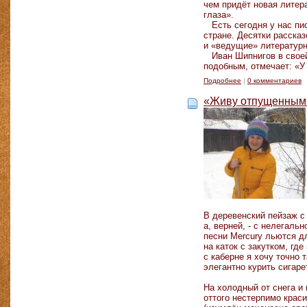
чем придёт новая литер
глаза».
Есть сегодня у нас пис
стране. Десятки рассказ
и «ведущие» литературн
Иван Шипнигов в своей 
подобным, отмечает: «У 
Подробнее
|
0 комментариев
«Живу отпущенным 
В деревенский пейзаж с
а, верней, - с нелегаль
песни Mercury льются д
на каток с закутком, где
с каберне я хочу точно т
элегантно курить сигаре
На холодный от снега и
оттого нестерпимо краси