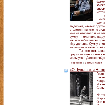
факел
Фирке
энерг
мотоц
Симпа
случа
выдернет, к-ы-ы-к друго
стелется, ничего не вид
мне не оторвало и не о
сумку – полегчало на ду
нашего заботливого пра
Иду дальше. Сумку с ба
мальчуган в замёрзшей 
- Ты чего там, сла
предосторожностями к п
мальчуган! Далеко пойдё
Подробнее
|
1 комментарий
«О Чувствах и Неж
Горят
Закам
Когда
И жме
Сильн
Но та
Жар н
Они п