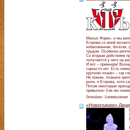
Малых Форм», и мы реп
Егорова со мной мучает
избалованная, богатая,
трудом. Особенно репли
Со вторым действием про
получается у него на ра
И вот – премьера! Волн
сцены-то нет. Есть комн
крупном плане» – так г
Не помню, плакали зрите
роли, и Егорова, хотя с
Потом некоторые приходи
привычка» (так мы назв
Подробнее
|
0 комментариев
«Новогоднее» Дени