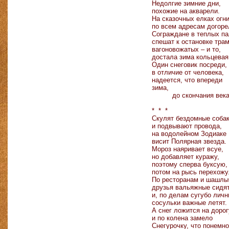
Недолгие зимние дни,
похожие на акварели.
На сказочных елках огн
по всем адресам догоре
Сограждане в теплых па
спешат к остановке трам
вагоновожатых – и то,
достала зима кольцевая
Один снеговик посреди,
в отличие от человека,
надеется, что впереди
зима,
до скончания век
* * *
Скулят бездомные соба
и подвывают провода,
на водолейном Зодиаке
висит Полярная звезда.
Мороз наяривает всуе,
но добавляет куражу,
поэтому сперва буксую,
потом на рысь перехожу
По ресторанам и шашл
друзья вальяжные сидя
и, по делам сугубо лич
сосульки важные летят.
А снег ложится на дорог
и по колена замело
Снегурочку, что понемно