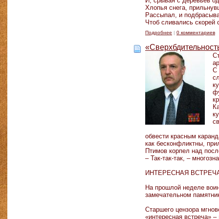
И, срывая с деревьев 
Хлопья снега, прильнув
Рассыпал, и подбрасыва
Чтоб сливались скорей 
Подробнее
|
0 комментариев
«Сверхбдительност
С
а
С
с
к
ф
к
К
к
с
обвести красным каранд
как бесконфликтны, при
Птимов корпел над посл
– Так-так-так, – многоз
ИНТЕРЕСНАЯ ВСТРЕЧ
На прошлой неделе воин
замечательном памятник
Старшего цензора мгнов
«интересная встреча» –