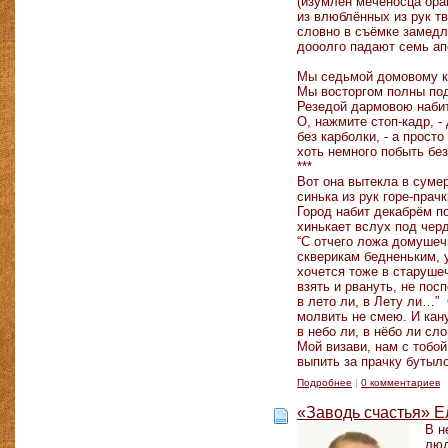
(изумлён меченосца ора
из влюблённых из рук т
словно в съёмке замедл
дооолго падают семь ап
Мы седьмой домовому к
Мы восторгом полны под
Резедой дармовою набит
О, нажмите стоп-кадр, -
без карболки, - а просто
хоть немного побыть бе
***
Вот она вытекла в сумер
синька из рук горе-прач
Город набит декабрём по
хинькает вслух под чер
“С отчего ложа домушеч
скверикам бедненьким, 
хочется тоже в старуше
взять и рвануть, не посп
в лето ли, в Лету ли…”
молвить не смею. И ка
в небо ли, в нёбо ли с
Мой визави, нам с тобо
выпить за прачку бутыло
Подробнее
|
0 комментариев
«Заводь счастья» Е
В н
люд