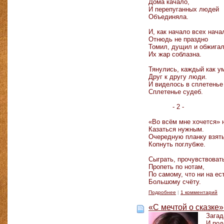
Дома качало,
И перепуганных людей
Объединяла.
И, как начало всех нача
Отнюдь не праздно
Томил, дущил и обжига
Их жар соблазна.
Тянулись, каждый как у
Друг к другу люди.
И виделось в сплетенье 
Сплетенье судеб.
- 2 -
«Во всём мне хочется» 
Казаться нужным.
Очередную планку взять
Копнуть поглубже.
Сыграть, прочувствовать
Пропеть по нотам,
По самому, что ни на ес
Большому счёту.
Подробнее
|
1 комментарий
«С мечтой о сказке»
Заг
И по