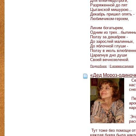
Для елки-недотроги,
Разряженной до пят
Цыганской мишурою...
Декабрь пришел опять -
Любимчиком-героем,
Лихим богатырем,
Одним из трех...былинны
Ползу за декабрем -
До зарослей малинных,
До яблочной глуши -
Ползу в июль влюбленн
Царапнув дно души
Своей вечнозеленой.
Подробнее
|
0 комментариев
«Дед Мороз-одиноч
Сем
нас
сне
Пер
аро
нар
Это
рас
Тут тоже без помощи от
каждая буква была накл