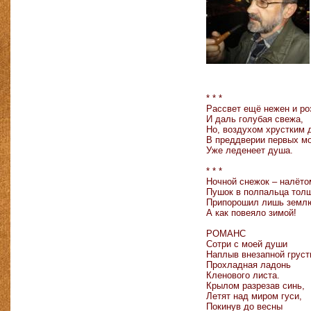
* * *
Рассвет ещё нежен и ро
И даль голубая свежа,
Но, воздухом хрустким
В преддверии первых м
Уже леденеет душа.
* * *
Ночной снежок – налёто
Пушок в полпальца тол
Припорошил лишь земл
А как повеяло зимой!
РОМАНС
Сотри с моей души
Наплыв внезапной груст
Прохладная ладонь
Кленового листа.
Крылом разрезав синь,
Летят над миром гуси,
Покинув до весны