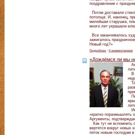
поздравление с праздни
Потом доставали стекля
потолще. И, наконец, п
милейшая старушка, пом
много лет украшали елк
Все заканчивалось худо
зажигалось праздничное
Новый год?»
Подробнее
|
0 комментариев
«Дождёмся ли мы н
Ана
лит
В к
нед
Так
раз
пре
По 
ярм
лит
Ино
«кратко поразмышлять о
Аргументы, подтверждаю
Как тут не вспомнить с
вертятся вокруг новых 
пяток новым господам в