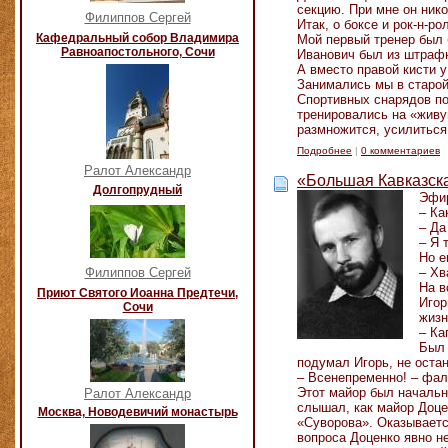
секцию. При мне он нико
Филиппов Сергей
Итак, о боксе и рок-н-ро
Кафедральный собор Владимира
Мой первый тренер был б
Равноапостольного, Сочи
Иванович был из штрафн
А вместо правой кисти у
Занимались мы в старой
Спортивных снарядов по
тренировались на «живу
размножится, усилиться
Подробнее
|
0 комментариев
Ралот Александр
«Большая Кавказска
Долгопрудный
Эфир
– Ка
– Да
– Я 
Но е
Филиппов Сергей
– Хв
На в
Приют Святого Иоанна Предтечи,
Игор
Сочи
жизн
– Ка
Был 
подумал Игорь, не оста
– Всенепременно! – фа
Этот майор был начальн
Ралот Александр
слышал, как майор Доце
Москва, Новодевичий монастырь
«Суворова». Оказывается
вопроса Доценко явно н