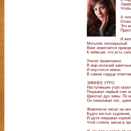
Зад
Чтобы
А те
Отн
Это 
Прио
И ж
Мотылёк легкокрылый
Вмиг взметнётся прово
К небесам, что есть 
Улетит безмяте
В мир иллюзий заветн
И опустится не
В самом сердце ответо
ЗИМНЕЕ УТРО
Наступившее утро каз
Покрывал первый снег в
Щекотал дух зимы. По м
Он покалывал нос, щек
Живописно писал на окн
Будто кистью худож
И шутя покрывал коркой
Чтоб стояли, мигая