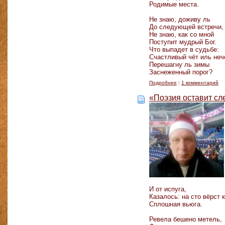
Родимые места.
Не знаю, доживу ль
До следующей встречи
Не знаю, как со мной
Поступит мудрый Бог.
Что выпадет в судьбе:
Счастливый чёт иль не
Перешагну ль зимы
Заснеженный порог?
Подробнее
|
1 комментарий
«Поэзия оставит сл
И от испуга,
Казалось: на сто вёрст 
Сплошная вьюга.
Ревела бешено метель,