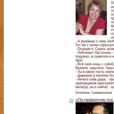
3
н
п
п
п
г
б
с
п
с
- А рюмашку к сему изо
Тут же с полки спрыгну
- Огурцов я, Сашка, во
- Лейтенант Ласточкин, 
подумал, в суматохе и н
брат.
- Всё своё ношу с собой
Выпили, закусили. Закус
- Ты в какую часть назн
- Дивизион в посёлке N
- Ничего себе дыра, - п
прапорщиком прослужил,
балагур, он и сейчас - 
Подробнее
|
0 комментариев
«По первопутку год