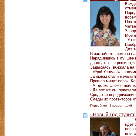
Кажды
отмеч
Перед
восем
Поэто
Четве
Завор
Моё н
- У н
Вообр
Для т
В застойные времена на
Нарядившись в лучшее пл
двадцать), - я решила,
Задыхаясь, вбежала на 
- «Ура! Успела!» - поду
За окном стали мелькат
Прошло минут сорок. Ка
- А где же Энем?- поинт
- Да вот же он, приехал
Средство передвижения 
Следы их протекторов о
Подробнее
|
1 комментарий
«Новый Год стучитс
идёт 
военн
впеча