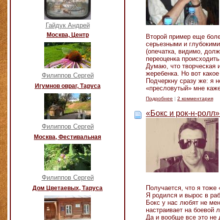
Гайдук Андрей
Москва, Центр
Второй пример еще боле
серьезными и глубокими
(опечатка, видимо, дол
переоценка происходить
Думаю, что творческая и
жеребенка. Но вот како
Филиппов Сергей
Подчеркну сразу же: я н
Игумнов овраг, Таруса
«пресловутый» мне каже
Подробнее
|
2 комментария
«Бокс и рок-н-ролл
Филиппов Сергей
Москва, Фестивальная
Филиппов Сергей
Получается, что я тоже
Дом Цветаевых, Таруса
Я родился и вырос в раб
Бокс у нас любят не ме
настраивает на боевой л
Да и вообще все это не 