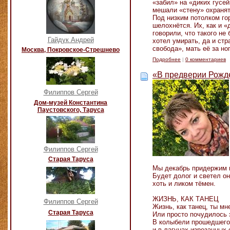
«забил» на «диких гусе
мешали «стену» охраня
Под низким потолком го
шелохнётся. Их, как и 
говорили, что такого не
Гайдук Андрей
хотел умирать, да и ст
свобода», мать её за но
Москва, Покровское-Стрешнево
Подробнее
|
0 комментариев
«В предверии Рожд
Филиппов Сергей
Дом-музей Константина
Паустовского, Таруса
Филиппов Сергей
Старая Таруса
Мы декабрь придержим 
Будет долог и светел он
хоть и ликом тёмен.
ЖИЗНЬ, КАК ТАНЕЦ
Филиппов Сергей
Жизнь, как танец, ты м
Старая Таруса
Или просто почудилось 
В колыбели прошедшего
и в лагунах изрезанных 