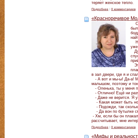
теряет женское тепло.
Подробнее
|
0 комментариев
«Красноречивое Мол
Сле
был
бод
най
Но 
уже
Дум
спу
при
Это
пла
в зал двери, где я и спа
- А вот и мы-ы! Да-а! 
малышом, поэтому и то
- Оленька, ты у меня п
- Отлично! Ещё ни разу
- Даже не верится. Я у
- Какая может быть нор
- Подожди, так скольк
- Да вон по бутылке см
- Хм, если бы он плакал
рассчитывает, мне интер
Подробнее
|
0 комментариев
«Мифы и реальность