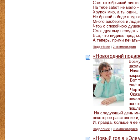
Свет октябрьской листв
На тебе забот не мало 
Хрупок мир, а ты один…
Не бросай в беде штурв
Много айсбергов и льди
Чтоб с спокойною душо
Смог другому передать
Все, что видишь пред с
А теперь, прими печать»
Подробнее
|
2 комментария
«Новогодний подар
Возму
школ
Начал
накры
Вот т
ещё 
Черты
Оказа
начал
понят
пошла
На следующий день мне 
некоторое расстояние и
И, правда, больше я ее 
Подробнее
|
0 комментариев
«Новый год в «Эде