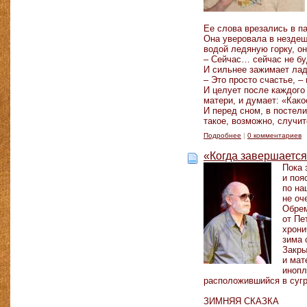
Ее слова врезались в па
Она уверовала в нездешн
водой ледяную горку, он
– Сейчас… сейчас не б
И сильнее зажимает лад
– Это просто счастье, –
И целует после каждого
матери, и думает: «Како
И перед сном, в постели
такое, возможно, случит
Подробнее
|
0 комментариев
«Когда завершается
Пока 
и поя
по на
не оч
Обрем
от Пе
хрони
зима 
Закры
и мат
инопл
расположившийся в суг
ЗИМНЯЯ СКАЗКА