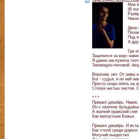
Мне б
(В по
Разбр
Након
Двое 
Полив
Под я
А дру
Где о
Зацепился за ворс нави
Я давно заслужила глот
Заповедно-лиловой, без
Впрочем, нет. От зимы н
Бог - судья: я по ней ни
Просто скоро опять на 
Стопка чистых листов.
* * *
Пришел декабрь. Навек.
Он с хваткою бульдожье
А жалкий пражский снег
Как милостыня Божья.
Пришел декабрь. И вста
Как столб среди дороги:
Могучий пьедестал