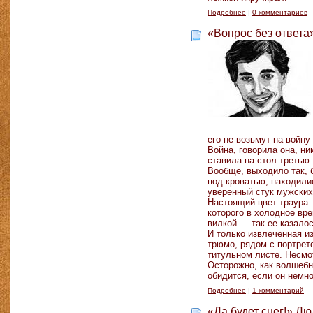
Подробнее
|
0 комментариев
«Вопрос без ответа
его не возьмут на войну 
Война, говорила она, ни
ставила на стол третью
Вообще, выходило так, б
под кроватью, находили
уверенный стук мужских
Настоящий цвет траура —
которого в холодное вр
вилкой — так ее казалос
И только извлеченная и
трюмо, рядом с портрет
титульном листе. Несмо
Осторожно, как волшебн
обидится, если он немно
Подробнее
|
1 комментарий
«Да будет снег!» Л