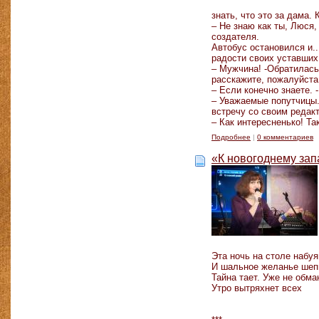
знать, что это за дама
– Не знаю как ты, Люся,
создателя.
Автобус остановился и.
радости своих уставших 
– Мужчина! -Обратилась
расскажите, пожалуйста,
– Если конечно знаете. 
– Уважаемые попутчицы.
встречу со своим редак
– Как интересненько! Т
Подробнее
|
0 комментариев
«К новогоднему зап
Эта ночь на столе набуя
И шальное желанье шепн
Тайна тает. Уже не обма
Утро вытряхнет всех
в новый