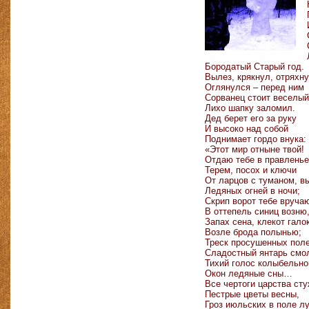
Бородатый Старый год.
Вылез, крякнул, отряхну
Оглянулся – перед ним
Сорванец стоит веселый
Лихо шапку заломил.
Дед берет его за руку
И высоко над собой
Поднимает гордо внука:
«Этот мир отныне твой!
Отдаю тебе в правленье
Терем, посох и ключи
От ларцов с туманом, в
Ледяных огней в ночи;
Скрип ворот тебе вруча
В оттепель синиц возню
Запах сена, клекот галок
Возле брода полынью;
Треск просушенных поле
Сладостный янтарь смо
Тихий голос колыбельно
Окон ледяные сны…
Все чертоги царства сту
Пестрые цветы весны,
Гроз июльских в поле л