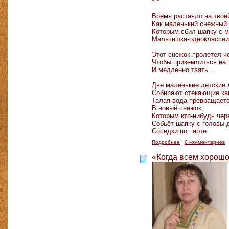
***
Время растаяло на твое
Как маленький снежный 
Которым сбил шапку с м
Мальчишка-одноклассник
Этот снежок пролетел ч
Чтобы приземлиться на 
И медленно таять...
Две маленькие детские
Собирают стекающие ка
Талая вода превращает
В новый снежок,
Которым кто-нибудь чер
Собьёт шапку с головы 
Соседки по парте.
Подробнее
|
0 комментариев
«Когда всем хорошо