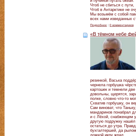
и пучиной пугать океан.
Чтоб не сбиться с пути,
Чтоб в Антарктике не оч
Мы возьмём с собой па
всех нами изведанных с
Подробнее
|
0 комментариев
«В тёмном небе фе
резинкой, Васька поддё
чернела горбушка чёрст
картошек и темнели две
довольны, щерятся, зара
полке, словно что-то мо
Схватив горбушку, он в
Сам виноват, что Таньку
мандаринов понабрал для
и с Лёхой, снабженцем у
другую подружку нашёл 
остаться до утра. Правд
бухгалтершей, да рылом 
ложкой икру жрал.