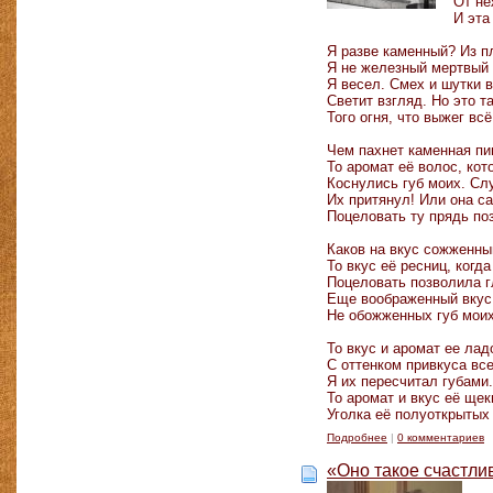
От не
И эта
Я разве каменный? Из п
Я не железный мертвый 
Я весел. Смех и шутки в
Светит взгляд. Но это т
Того огня, что выжег всё
Чем пахнет каменная пи
То аромат её волос, ко
Коснулись губ моих. Сл
Их притянул! Или она са
Поцеловать ту прядь поз
Каков на вкус сожженны
То вкус её ресниц, когд
Поцеловать позволила г
Еще воображенный вкус 
Не обожженных губ мо
То вкус и аромат ее лад
С оттенком привкуса вс
Я их пересчитал губами.
То аромат и вкус её щек
Уголка её полуоткрытых 
Подробнее
|
0 комментариев
«Оно такое счастлив
Л