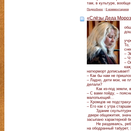
там, в культуре, вообщ
Подробнее
|
0 комментариев
«Слёзы Деда Мороза
Спр
общ
дош
Они
учр
То,
сне
– Э
– Ч
– О
каж
натюрморт дописывает! У
– Как бы нам не пришло
– Ладно, дети мои, не п
делали?
Как из-под земли, вы
– С вами пойду, – пояс
малопьющий…
– Хромцов не подстраху
– Его как с утра старша
Здание скульптурной м
двери общежития, значи
засыпано характерной б
Не раздеваясь, ребята 
на ободранный табурет,