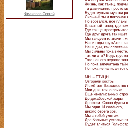
Жизнь, как танец, подум
Та давнишняя, просто м
Будет музыка музыки ра
Филиппов Сергей
Сильный ты и покорная 
Но ворвался, все планы
Властный танец, где неж
Где так центростремите
Где друг друга так ищет
Мы танцуем и, значит, ж
Наши годы кружАтся, ка
Наши дни, как сплетенн
Мы сильны пока вместе,
Так ли это? Ведь грусте
Того нашего первого тан
Но пока запечатана тайн
Но пока не написан тот
МЫ – ПТИЦЫ
Отгорели костры
И смётает безжалостно 
Мои дни, точно пачки
Ещё ненаписанных стро
До декабрьской жары
Долетим. Снова будем н
Мы одни. И солёного,
дикого берега зов.
Мы с тобой улетим.
Две большие усталые п
Будет злиться Гольфст