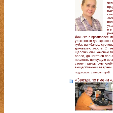
чел
при
нат
смо
Жен
пол
ука
и в
ржа
Дочь же в противовес м
ухоженные да окрашенны
губы, изгибаясь, суетли
диковатую злость. От те
щёлочки очи, каковые ми
волос, до ноготков паль
прелесть присущую всем
столу, прикрытому клеё
выщербленной её грани.
Подробнее
|
1 комментарий
«Звезда по имени 