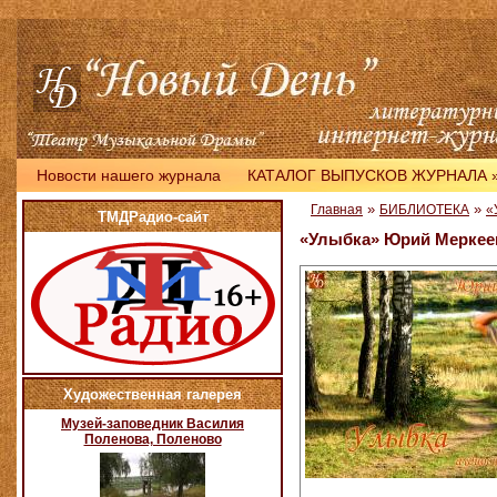
Новости нашего журнала
КАТАЛОГ ВЫПУСКОВ ЖУРНАЛА
»
»
Главная
БИБЛИОТЕКА
«
ТМДРадио-сайт
«Улыбка» Юрий Меркее
Художественная галерея
Музей-заповедник Василия
Поленова, Поленово