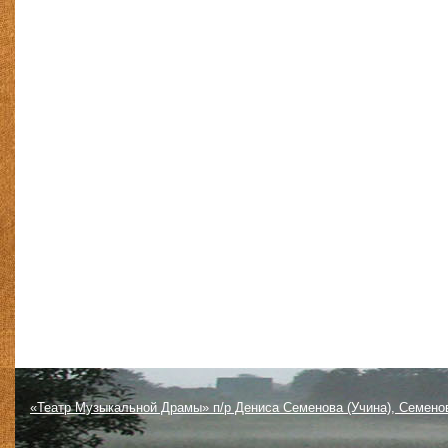
«Театр Музыкальной Драмы» п/р Дениса Семенова (Учина), Семено