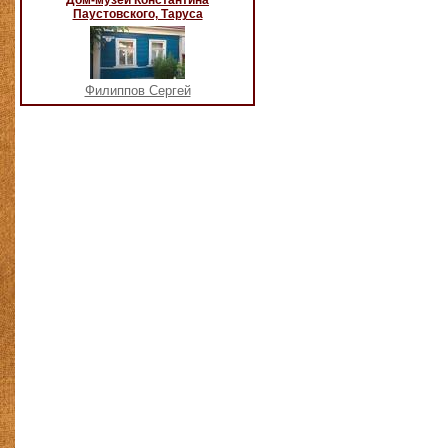
Дом-музей Константина
Паустовского, Таруса
Филиппов Сергей