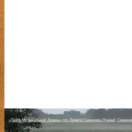
«Театр Музыкальной Драмы» п/р Дениса Семенова (Учина), Семено