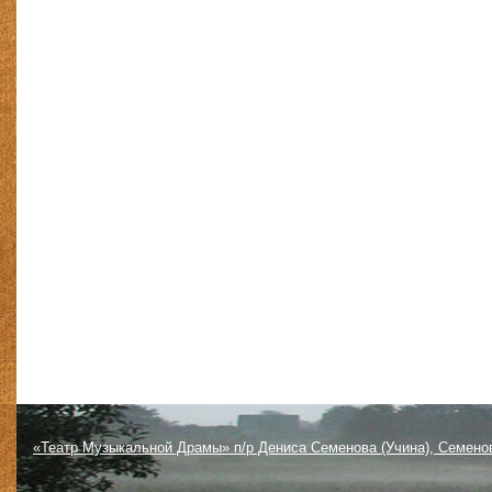
«Театр Музыкальной Драмы» п/р Дениса Семенова (Учина), Семено