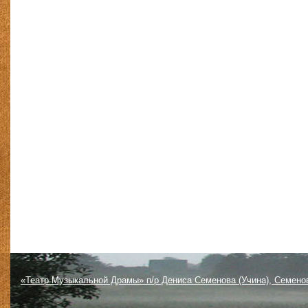
«Театр Музыкальной Драмы» п/р Дениса Семенова (Учина), Семено