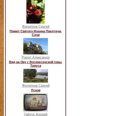
Филиппов Сергей
Приют Святого Иоанна Предтечи,
Сочи
Ралот Александр
Вид на Оку с Воскресенской горы,
Таруса
Филиппов Сергей
Псков
Гайдук Андрей