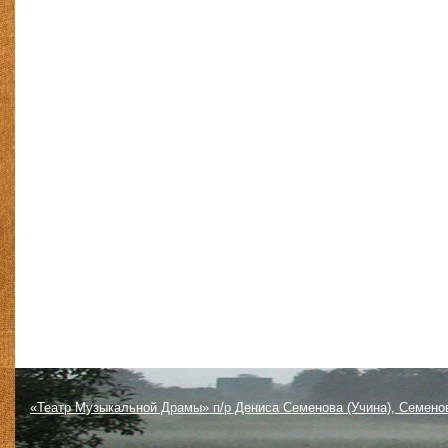
«Театр Музыкальной Драмы» п/р Дениса Семенова (Учина), Семено