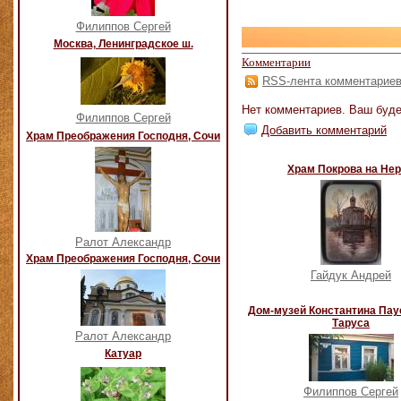
Филиппов Сергей
Москва, Ленинградское ш.
Комментарии
RSS-лента комментарие
Нет комментариев. Ваш буде
Филиппов Сергей
Добавить комментарий
Храм Преображения Господня, Сочи
Храм Покрова на Не
Ралот Александр
Храм Преображения Господня, Сочи
Гайдук Андрей
Дом-музей Константина Пау
Таруса
Ралот Александр
Катуар
Филиппов Сергей