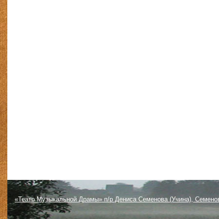
«Театр Музыкальной Драмы» п/р Дениса Семенова (Учина), Семено